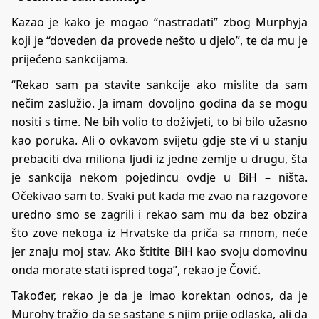
Kazao je kako je mogao “nastradati” zbog Murphyja
koji je “doveden da provede nešto u djelo”, te da mu je
prijećeno sankcijama.
“Rekao sam pa stavite sankcije ako mislite da sam
nečim zaslužio. Ja imam dovoljno godina da se mogu
nositi s time. Ne bih volio to doživjeti, to bi bilo užasno
kao poruka. Ali o ovkavom svijetu gdje ste vi u stanju
prebaciti dva miliona ljudi iz jedne zemlje u drugu, šta
je sankcija nekom pojedincu ovdje u BiH – ništa.
Očekivao sam to. Svaki put kada me zvao na razgovore
uredno smo se zagrili i rekao sam mu da bez obzira
što zove nekoga iz Hrvatske da priča sa mnom, neće
jer znaju moj stav. Ako štitite BiH kao svoju domovinu
onda morate stati ispred toga”, rekao je Čović.
Također, rekao je da je imao korektan odnos, da je
Murohy tražio da se sastane s njim prije odlaska, ali da