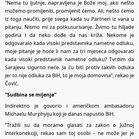
“Nema tu ljutnje, napravljena je Bože moj. ako nešto
možemo promijeniti, promijenit ćemo. Ali, nešto ćemo
iz toga naučiti, prije svega kada su Partneri iz vana u
pitanju. Nismo mi za potkusurivanje. Žvimo tu hiljade
godina i da neko dođe da nas križa. Nekome je
odgovaralo kada visoki predstavnika nametne odluku,
moje pitanje je hoće li nam za tri mjeseca odgovarati
kada visoki predstavnik nametne odluku? Tvrdim da
Sarajevu sigurno neće. Ja ću biti protiv takvih odluka
jer to nije odluka za BiH, to je moja domovina”, rekao je
Čović.
“Sudbina se mijenja”
Indirektno je govorio i američkom ambasadoru
Michaelu Murphyiju koji je danas napustio BiH.
“Tražili su da moramo glasati za zakon o Južnoj
interkonekciji, rekao sam toj osobi – ne može jer je