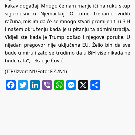
kakav događaj. Mnogo će nam manje ići na ruku skup
sigurnosni u Njemačkoj. O tome trebamo voditi
računa, mislim da će se mnogo stvari promijeniti u BiH
i našem okruženju kada je u pitanju ta administracija.
Vidjeli ste kada je Trump došao i njegove poruke. U
nijedan pregovor nije uključena EU. Želio bih da sve
bude u miru i zato se trudimo da u BiH više nikada ne
bude rata”, rekao je Čović.
(TIP/Izvor:
N1
/Foto: F.Z./N1)
Facebook
Twitter
LinkedIn
Viber
WhatsApp
Messenger
X
Share