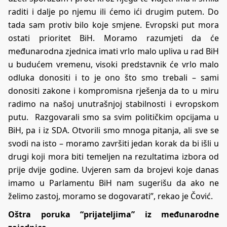
raditi i dalje po njemu ili ćemo ići drugim putem. Do
tada sam protiv bilo koje smjene. Evropski put mora
ostati prioritet BiH. Moramo razumjeti da će
međunarodna zjednica imati vrlo malo upliva u rad BiH
u budućem vremenu, visoki predstavnik će vrlo malo
odluka donositi i to je ono što smo trebali – sami
donositi zakone i kompromisna rješenja da to u miru
radimo na našoj unutrašnjoj stabilnosti i evropskom
putu. Razgovarali smo sa svim političkim opcijama u
BiH, pa i iz SDA. Otvorili smo mnoga pitanja, ali sve se
svodi na isto – moramo završiti jedan korak da bi išli u
drugi koji mora biti temeljen na rezultatima izbora od
prije dvije godine. Uvjeren sam da brojevi koje danas
imamo u Parlamentu BiH nam sugerišu da ako ne
želimo zastoj, moramo se dogovarati”, rekao je Čović.
Oštra poruka “prijateljima” iz međunarodne