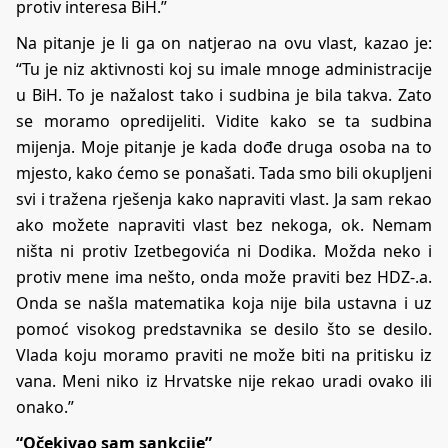
protiv interesa BiH.”
Na pitanje je li ga on natjerao na ovu vlast, kazao je:
“Tu je niz aktivnosti koj su imale mnoge administracije
u BiH. To je nažalost tako i sudbina je bila takva. Zato
se moramo opredijeliti. Vidite kako se ta sudbina
mijenja. Moje pitanje je kada dođe druga osoba na to
mjesto, kako ćemo se ponašati. Tada smo bili okupljeni
svi i tražena rješenja kako napraviti vlast. Ja sam rekao
ako možete napraviti vlast bez nekoga, ok. Nemam
ništa ni protiv Izetbegovića ni Dodika. Možda neko i
protiv mene ima nešto, onda može praviti bez HDZ-.a.
Onda se našla matematika koja nije bila ustavna i uz
pomoć visokog predstavnika se desilo što se desilo.
Vlada koju moramo praviti ne može biti na pritisku iz
vana. Meni niko iz Hrvatske nije rekao uradi ovako ili
onako.”
“Očekivao sam sankcije”