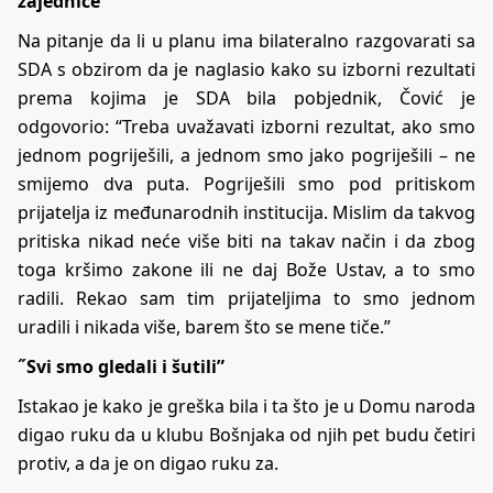
zajednice
Na pitanje da li u planu ima bilateralno razgovarati sa
SDA s obzirom da je naglasio kako su izborni rezultati
prema kojima je SDA bila pobjednik, Čović je
odgovorio: “Treba uvažavati izborni rezultat, ako smo
jednom pogriješili, a jednom smo jako pogriješili – ne
smijemo dva puta. Pogriješili smo pod pritiskom
prijatelja iz međunarodnih institucija. Mislim da takvog
pritiska nikad neće više biti na takav način i da zbog
toga kršimo zakone ili ne daj Bože Ustav, a to smo
radili. Rekao sam tim prijateljima to smo jednom
uradili i nikada više, barem što se mene tiče.”
˝Svi smo gledali i šutili”
Istakao je kako je greška bila i ta što je u Domu naroda
digao ruku da u klubu Bošnjaka od njih pet budu četiri
protiv, a da je on digao ruku za.