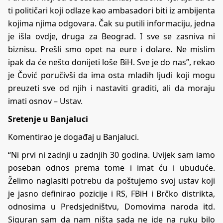
ti političari koji odlaze kao ambasadori biti iz ambijenta
kojima njima odgovara. Čak su putili informaciju, jedna
je išla ovdje, druga za Beograd. I sve se zasniva ni
biznisu. Prešli smo opet na eure i dolare. Ne mislim
ipak da će nešto donijeti loše BiH. Sve je do nas”, rekao
je Čović poručivši da ima osta mladih ljudi koji mogu
preuzeti sve od njih i nastaviti graditi, ali da moraju
imati osnov – Ustav.
Sretenje u Banjaluci
Komentirao je događaj u Banjaluci.
“Ni prvi ni zadnji u zadnjih 30 godina. Uvijek sam iamo
poseban odnos prema tome i imat ću i ubuduće.
Želimo naglasiti potrebu da poštujemo svoj ustav koji
je jasno definirao pozicije i RS, FBiH i Brčko distrikta,
odnosima u Predsjedništvu, Domovima naroda itd.
Siguran sam da nam ništa sada ne ide na ruku bilo