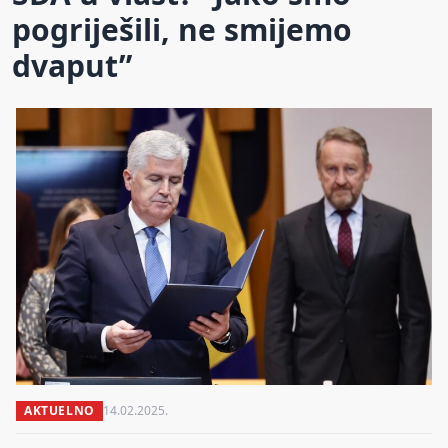
pogriješili, ne smijemo
dvaput”
AKTUELNO
14.02.2025.