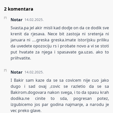
2 komentara
Notar
14.02.2025.
Svasta.pa jel akir misli kad dodje on da ce dodik sve
krenit da rjesava. Nece bit zastoja ni sretenja ni
januara ni ….greska greska.imate istorijsku priliku
da uvedete opozociju rs i probate novo a vi se stoti
put hvatate za njega i spasavate ga.uzas. ako to
priihvatite.
Notar
14.02.2025.
I Bakir sam kaze da se sa covicem nije cuo jako
dugo i sad ovaj ,covic se razletio da se sa
Bakirom.dogovara nakon svega, i to da spasu krah
dodika.ne cinite to sda, pogresan potez,
izgubicemo jos par godina najmanje, a narodu je
vec preko glave.