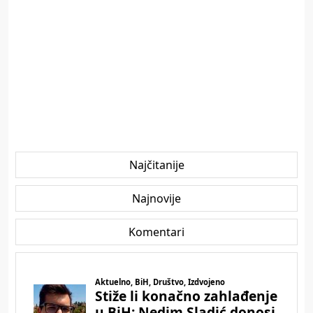
Najčitanije
Najnovije
Komentari