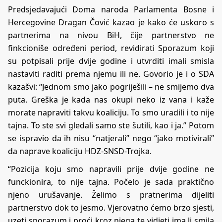
Predsjedavajući Doma naroda Parlamenta Bosne i
Hercegovine Dragan Čović kazao je kako će uskoro s
partnerima na nivou BiH, čije partnerstvo ne
finkcioniše određeni period, revidirati Sporazum koji
su potpisali prije dvije godine i utvrditi imali smisla
nastaviti raditi prema njemu ili ne. Govorio je i o SDA
kazašvi: “Jednom smo jako pogriješili – ne smijemo dva
puta. Greška je kada nas okupi neko iz vana i kaže
morate napraviti takvu koaliciju. To smo uradili i to nije
tajna. To ste svi gledali samo ste šutili, kao i ja.” Potom
se ispravio da ih nisu “natjerali” nego “jako motivirali”
da naprave koaliciju HDZ-SNSD-Trojka.
“Pozicija koju smo napravili prije dvije godine ne
funckionira, to nije tajna. Počelo je sada praktično
njeno urušavanje. Želimo s pratnerima dijeliti
partnerstvo dok to jesmo. Vjerovatno ćemo brzo sjesti,
uzeti sporazum i proći kroz njega te vidjeti ima li smila