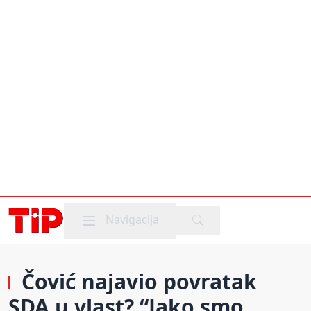
Mobile menu
Navigacija
Čović najavio povratak
SDA u vlast? “Jako smo