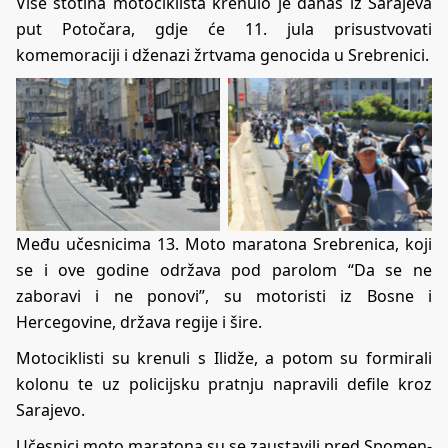
Više stotina motociklista krenulo je danas iz Sarajeva
put Potočara, gdje će 11. jula prisustvovati
komemoraciji i dženazi žrtvama genocida u Srebrenici.
Među učesnicima 13. Moto maratona Srebrenica, koji
se i ove godine održava pod parolom “Da se ne
zaboravi i ne ponovi”, su motoristi iz Bosne i
Hercegovine, država regije i šire.
Motociklisti su krenuli s Ilidže, a potom su formirali
kolonu te uz policijsku pratnju napravili defile kroz
Sarajevo.
Učesnici moto maratona su se zaustavili pred Spomen-