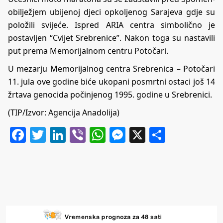
obilježjem ubijenoj djeci opkoljenog Sarajeva gdje su
položili svijeće. Ispred ARIA centra simbolično je
postavljen “Cvijet Srebrenice”. Nakon toga su nastavili
put prema Memorijalnom centru Potočari.​​​​​​​
U mezarju Memorijalnog centra Srebrenica – Potočari
11. jula ove godine biće ukopani posmrtni ostaci još 14
žrtava genocida počinjenog 1995. godine u Srebrenici.
(TIP/Izvor: Agencija Anadolija)
Facebook
Twitter
LinkedIn
Viber
WhatsApp
Messenger
X
Share