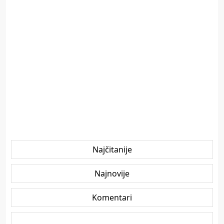
Najčitanije
Najnovije
Komentari