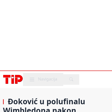
Mobile menu
Navigacija
Đoković u polufinalu
Wimbledona nakon