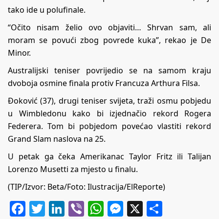
tako ide u polufinale.
“Očito nisam želio ovo objaviti… Shrvan sam, ali
moram se povući zbog povrede kuka”, rekao je De
Minor.
Australijski teniser povrijedio se na samom kraju
dvoboja osmine finala protiv Francuza Arthura Filsa.
Đoković (37), drugi teniser svijeta, traži osmu pobjedu
u Wimbledonu kako bi izjednačio rekord Rogera
Federera. Tom bi pobjedom povećao vlastiti rekord
Grand Slam naslova na 25.
U petak ga čeka Amerikanac Taylor Fritz ili Talijan
Lorenzo Musetti za mjesto u finalu.
(TIP/Izvor: Beta/Foto: Ilustracija/ElReporte)
Facebook
Twitter
LinkedIn
Viber
WhatsApp
Messenger
X
Share