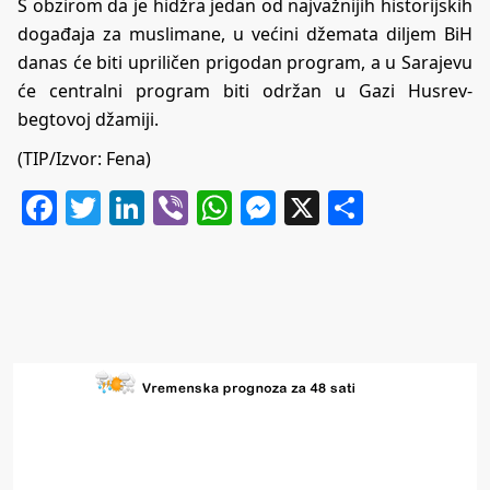
S obzirom da je hidžra jedan od najvažnijih historijskih
događaja za muslimane, u većini džemata diljem BiH
danas će biti upriličen prigodan program, a u Sarajevu
će centralni program biti održan u Gazi Husrev-
begtovoj džamiji.
(TIP/Izvor: Fena)
Facebook
Twitter
LinkedIn
Viber
WhatsApp
Messenger
X
Share