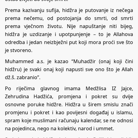
Prema kazivanju sufija, hidžra je putovanje iz nečega
prema nečemu, od postojanja do smrti, od smrti
prema vječnom životu. Nije napuštanje niti bijeg,
hidžra je uzdizanje i upotpunjenje – to je Allahova
odredba i jedan neizbježni put koji mora proći sve što
je stvoreno.
Muhammed a.s. je kazao “Muhadžir (onaj koji čini
hidžru) je svaki onaj koji napusti sve ono što je Allah
dž.š. zabranio”.
Po riječima glavnog imama Medžlisa IZ Jajce,
Zehrudina Hadžića, promjena i pokret su dvije
osnovne poruke hidžre. Hidžra u širem smislu znači
promjenu i pokret i kao povijesni događaj u islamu,
spram koje muslimani računaju kalendar, se ne odnosi
na pojedinca, nego na kolektiv, narod i ummet.