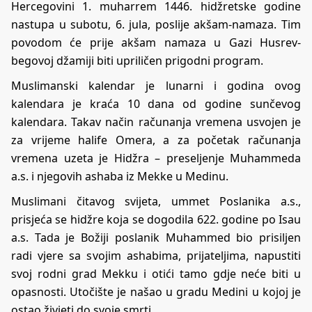
Hercegovini 1. muharrem 1446. hidžretske godine
nastupa u subotu, 6. jula, poslije akšam-namaza. Tim
povodom će prije akšam namaza u Gazi Husrev-
begovoj džamiji biti upriličen prigodni program.
Muslimanski kalendar je lunarni i godina ovog
kalendara je kraća 10 dana od godine sunčevog
kalendara. Takav način računanja vremena usvojen je
za vrijeme halife Omera, a za početak računanja
vremena uzeta je Hidžra – preseljenje Muhammeda
a.s. i njegovih ashaba iz Mekke u Medinu.
Muslimani čitavog svijeta, ummet Poslanika a.s.,
prisjeća se hidžre koja se dogodila 622. godine po Isau
a.s. Tada je Božiji poslanik Muhammed bio prisiljen
radi vjere sa svojim ashabima, prijateljima, napustiti
svoj rodni grad Mekku i otići tamo gdje neće biti u
opasnosti. Utočište je našao u gradu Medini u kojoj je
ostao živjeti do svoje smrti.