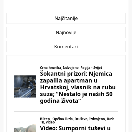
Najčitanije
Najnovije
Komentari