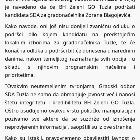
je navedeno da će BH Zeleni GO Tuzla podržati
kandidata SDA za gradonačelnika Zorana Blagojevića.
Kako navode, oni još nisu donijeli zvaničnu odluku o
podršci bilo kojem kandidatu na predstojećim
lokalnim izborima za gradonačelnika Tuzle, te će
konačna odluka o podršci bit će donesena u narednim
danima, nakon temeljitog razmatranja svih opcija i u
skladu s njihovim programskim načelima i
prioritetima.
˝Ovakvim neutemeljenim tvrdnjama, Gradski odbor
SDA Tuzla ne samo da obmanjuje javnost već i nanosi
štetu integritetu i kredibilitetu BH Zeleni GO Tuzla.
Oštro osuđujemo ovakvu vrstu političke manipulacije i
pozivamo sve aktere da se suzdrže od iznošenja
neprovjerenih informacija´, saopštili su iz ove stranke.
Kako su istakli, pravovremeno obavijestiti javnost o