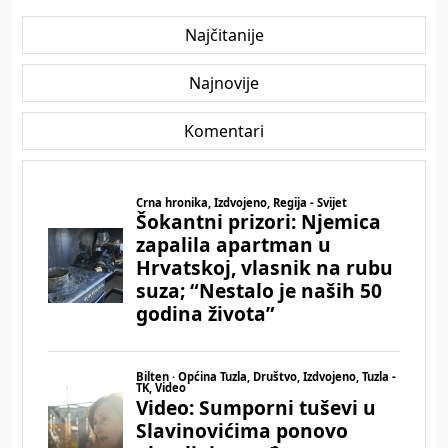
Najčitanije
Najnovije
Komentari