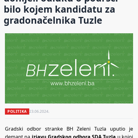
bilo kojem kandidatu za
gradonačelnika Tuzle
POLITIKA
23.06.2024.
Gradski odbor stranke BH Zeleni Tuzla uputio je
demant na
izjavu Gradskog odbora SDA Tuzla
u kojoj