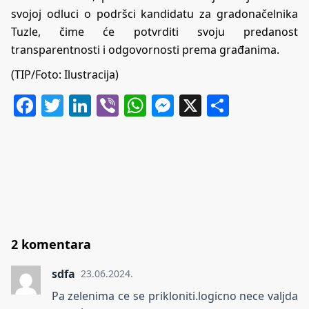
svojoj odluci o podršci kandidatu za gradonačelnika
Tuzle, čime će potvrditi svoju predanost
transparentnosti i odgovornosti prema građanima.
(TIP/Foto: Ilustracija)
Facebook
Twitter
LinkedIn
Viber
WhatsApp
Messenger
X
Share
2 komentara
sdfa
23.06.2024.
Pa zelenima ce se prikloniti.logicno nece valjda