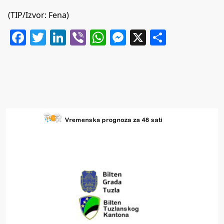
(TIP/Izvor: Fena)
Facebook
Twitter
LinkedIn
Viber
WhatsApp
Messenger
X
Share