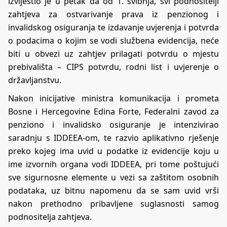
izvijestio je u petak da od 1. svibnja, svi podnositelji
zahtjeva za ostvarivanje prava iz penzionog i
invalidskog osiguranja te izdavanje uvjerenja i potvrda
o podacima o kojim se vodi službena evidencija, neće
biti u obvezi uz zahtjev prilagati potvrdu o mjestu
prebivališta – CIPS potvrdu, rodni list i uvjerenje o
državljanstvu.
Nakon inicijative ministra komunikacija i prometa
Bosne i Hercegovine Edina Forte, Federalni zavod za
penziono i invalidsko osiguranje je intenzivirao
saradnju s IDDEEA-om, te razvio aplikativno rješenje
preko kojeg ima uvid u podatke iz evidencije koju u
ime izvornih organa vodi IDDEEA, pri tome poštujući
sve sigurnosne elemente u vezi sa zaštitom osobnih
podataka, uz bitnu napomenu da se sam uvid vrši
nakon prethodno pribavljene suglasnosti samog
podnositelja zahtjeva.