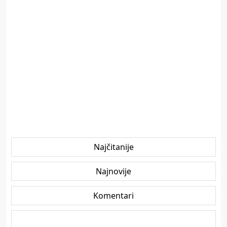
Najčitanije
Najnovije
Komentari