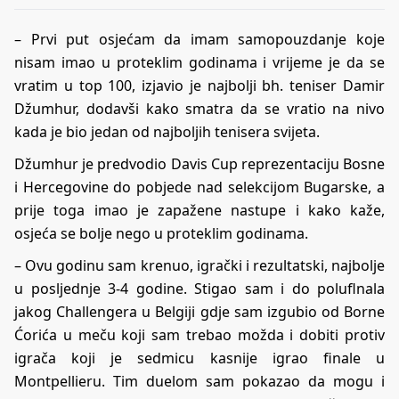
– Prvi put osjećam da imam samopouzdanje koje
nisam imao u proteklim godinama i vrijeme je da se
vratim u top 100, izjavio je najbolji bh. teniser Damir
Džumhur, dodavši kako smatra da se vratio na nivo
kada je bio jedan od najboljih tenisera svijeta.
Džumhur je predvodio Davis Cup reprezentaciju Bosne
i Hercegovine do pobjede nad selekcijom Bugarske, a
prije toga imao je zapažene nastupe i kako kaže,
osjeća se bolje nego u proteklim godinama.
– Ovu godinu sam krenuo, igrački i rezultatski, najbolje
u posljednje 3-4 godine. Stigao sam i do poluflnala
jakog Challengera u Belgiji gdje sam izgubio od Borne
Ćorića u meču koji sam trebao možda i dobiti protiv
igrača koji je sedmicu kasnije igrao finale u
Montpellieru. Tim duelom sam pokazao da mogu i