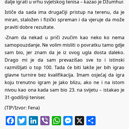
dalje igrati u vrhu svjetskog tenisa – kazao je Džumhur.
Ističe da sada ima drugačiji pristup na terenu, da je
miran, staložen i fizički spreman i da vjeruje da može
praviti dobre rezultate.
-Znam da nekad u priči zvučim kao neko ko nema
samopouzdanje. Ne volim misliti o povratku tamo gdje
sam bio, jer znam da je iz ovog ugla dosta daleko.
Drago mi je da sam prevazišao sve to i istinski
razmišljati o top 100. Tada će biti lakše jer bih igrao
glavne turnire bez kvalifikacija. Imam osjećaj da igra
koju trenutno igram je jako blizu, ako ne i na istom
nivou kao ona kada sam bio 23. na svijetu – istakao je
31-godišnji teniser.
(TIP/Izvor: Fena)
Facebook
Twitter
LinkedIn
Viber
WhatsApp
Messenger
X
Share