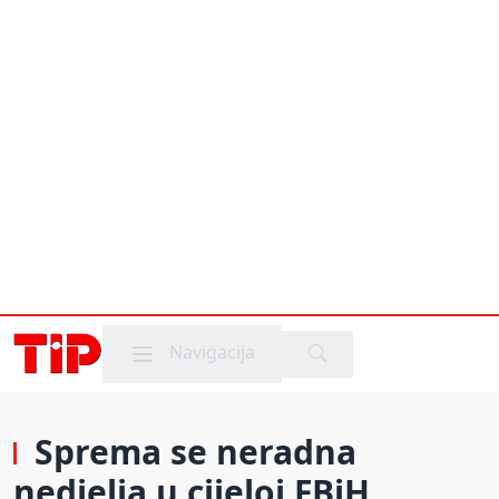
Mobile menu
Navigacija
Sprema se neradna
nedjelja u cijeloj FBiH