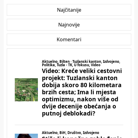
Najčitanije
Najnovije
Komentari