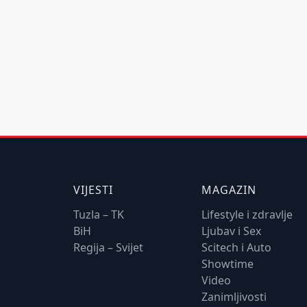
VIJESTI
MAGAZIN
Tuzla – TK
Lifestyle i zdravlje
BiH
Ljubav i Sex
Regija – Svijet
Scitech i Auto
Showtime
Video
Zanimljivosti