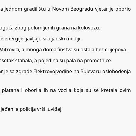
a na jednom gradilištu u Novom Beogradu vjetar je oborio
oguća zbog polomljenih grana na kolovozu.
 energije, javljaju srbijanski mediji.
j Mitrovici, a mnoga domaćinstva su ostala bez crijepova.
setak stabala, a pojedina su pala na prometnice.
jetar je sa zgrade Elektrovojvodine na Bulevaru oslobođenja
 platana i oborila ih na vozila koja su se kretala ovim
eđen, a policija vrši uviđaj.