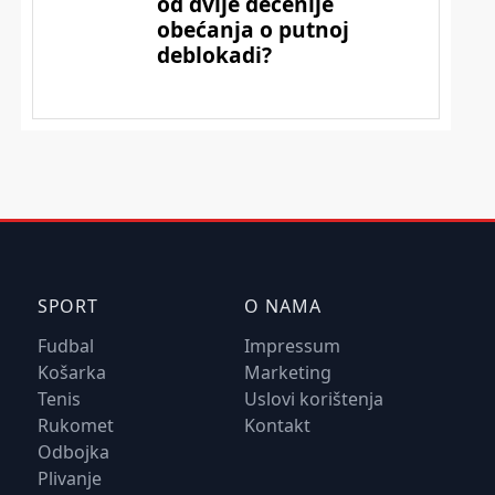
SPORT
O NAMA
Fudbal
Impressum
Košarka
Marketing
Tenis
Uslovi korištenja
Rukomet
Kontakt
Odbojka
Plivanje