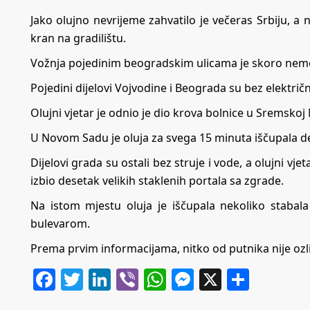
Jako olujno nevrijeme zahvatilo je večeras Srbiju, 
kran na gradilištu.
Vožnja pojedinim beogradskim ulicama je skoro nem
Pojedini dijelovi Vojvodine i Beograda su bez električne
Olujni vjetar je odnio je dio krova bolnice u Sremsko
U Novom Sadu je oluja za svega 15 minuta iščupala de
Dijelovi grada su ostali bez struje i vode, a olujni v
izbio desetak velikih staklenih portala sa zgrade.
Na istom mjestu oluja je iščupala nekoliko stabala
bulevarom.
Prema prvim informacijama, nitko od putnika nije ozlij
Facebook
Twitter
LinkedIn
Viber
WhatsApp
Messenger
X
Share