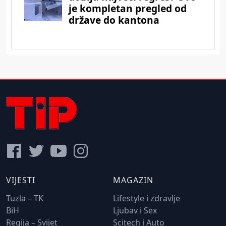
VIJESTI
MAGAZIN
Tuzla – TK
Lifestyle i zdravlje
BiH
Ljubav i Sex
Regija – Svijet
Scitech i Auto