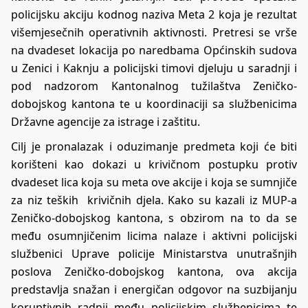
policijsku akciju kodnog naziva Meta 2 koja je rezultat
višemjesečnih operativnih aktivnosti. Pretresi se vrše
na dvadeset lokacija po naredbama Općinskih sudova
u Zenici i Kaknju a policijski timovi djeluju u saradnji i
pod nadzorom Kantonalnog tužilaštva Zeničko-
dobojskog kantona te u koordinaciji sa službenicima
Državne agencije za istrage i zaštitu.
Cilj je pronalazak i oduzimanje predmeta koji će biti
korišteni kao dokazi u krivičnom postupku protiv
dvadeset lica koja su meta ove akcije i koja se sumnjiče
za niz teških krivičnih djela. Kako su kazali iz MUP-a
Zeničko-dobojskog kantona, s obzirom na to da se
među osumnjičenim licima nalaze i aktivni policijski
službenici Uprave policije Ministarstva unutrašnjih
poslova Zeničko-dobojskog kantona, ova akcija
predstavlja snažan i energičan odgovor na suzbijanju
koruptivnih radnji među policijskim službenicima te