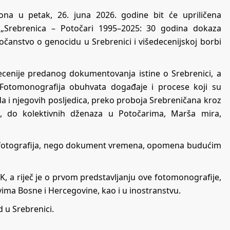
a u petak, 26. juna 2026. godine bit će upriličena
 „Srebrenica – Potočari 1995–2025: 30 godina dokaza
očanstvo o genocidu u Srebrenici i višedecenijskoj borbi
decenije predanog dokumentovanja istine o Srebrenici, a
 Fotomonografija obuhvata događaje i procese koji su
ida i njegovih posljedica, preko proboja Srebreničana kroz
va, do kolektivnih dženaza u Potočarima, Marša mira,
rka fotografija, nego dokument vremena, opomena budućim
K, a riječ je o prvom predstavljanju ove fotomonografije,
ima Bosne i Hercegovine, kao i u inostranstvu.
 u Srebrenici.