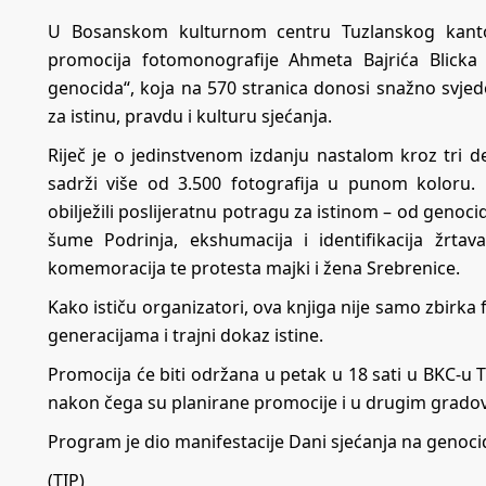
U Bosanskom kulturnom centru Tuzlanskog kanton
promocija fotomonografije Ahmeta Bajrića Blicka
genocida“, koja na 570 stranica donosi snažno svjed
za istinu, pravdu i kulturu sjećanja.
Riječ je o jedinstvenom izdanju nastalom kroz tri 
sadrži više od 3.500 fotografija u punom koloru.
obilježili poslijeratnu potragu za istinom – od genoc
šume Podrinja, ekshumacija i identifikacija žrta
komemoracija te protesta majki i žena Srebrenice.
Kako ističu organizatori, ova knjiga nije samo zbi
generacijama i trajni dokaz istine.
Promocija će biti održana u petak u 18 sati u BKC-u T
nakon čega su planirane promocije i u drugim gradov
Program je dio manifestacije Dani sjećanja na genocid
(TIP)