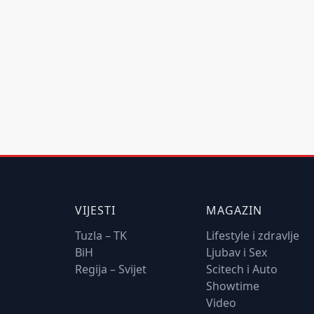
VIJESTI
MAGAZIN
Tuzla – TK
Lifestyle i zdravlje
BiH
Ljubav i Sex
Regija – Svijet
Scitech i Auto
Showtime
Video