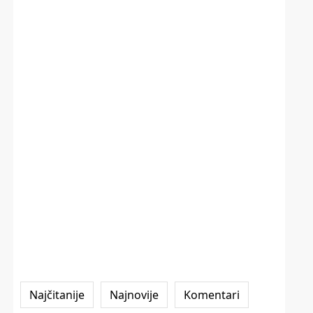
Najčitanije
Najnovije
Komentari