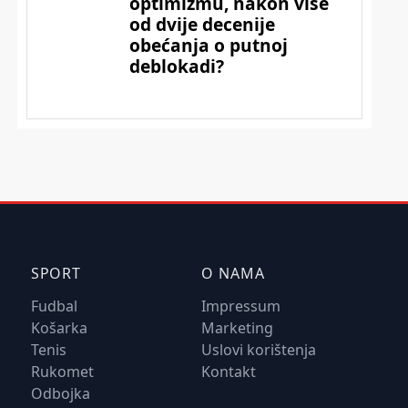
SPORT
O NAMA
Fudbal
Impressum
Košarka
Marketing
Tenis
Uslovi korištenja
Rukomet
Kontakt
Odbojka