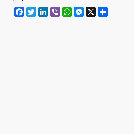
Facebook
Twitter
LinkedIn
Viber
WhatsApp
Messenger
X
Share