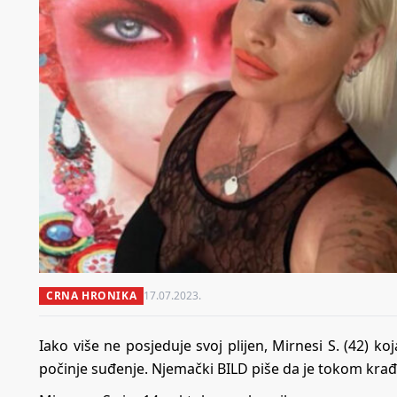
CRNA HRONIKA
17.07.2023.
Iako više ne posjeduje svoj plijen, Mirnesi S. (42) k
počinje suđenje. Njemački BILD piše da je tokom krađe