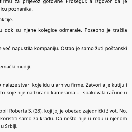
firmu za prijevoz gotovine Prosegur, a izgovor da je
ojicu poznanika.
kcije.
u dok su njene kolegice odmarale. Posebno je tražila
je već napustila kompaniju. Ostao je samo žuti poštanski
jemački mediji.
nalaze stvari koje idu u arhivu firme. Zatvorila je kutiju i
esto koje nije nadzirano kamerama – i spakovala račune u
bil Roberta S. (28), koji joj je obećao zajednički život. No,
iskoristiti samo za krađu. Da nešto nije u redu u njenom
 Srbiji.