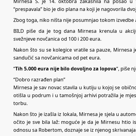
Mirnesa S. je 14. oktobra zakasnila na posao u 
“prespavala” bio je dio plana na koji je nagovorila dv
Zbog toga, niko ništa nije posumnjao tokom izvedbe a
BILD
piše da je tog dana Mirnesa krenula u akcij
svežnjeve novčanica od 100 i 200 eura.
Nakon što su se kolegice vratile sa pauze, Mirnesa 
sandučić sa novčanicama od pet eura.
“
Tih 5.000 eura nije bilo dovoljno za lopova
“, piše n
“Dobro razrađen plan”
Mirnesa je sav novac stavila u kutiju u kojoj se obično 
otišla u podrum i u tamošnjoj arhivi potražila je mj
torbu.
Nakon što je izašla iz lokala, Mirnesa je sjela u automo
očito je sve bila laž: moguće je da je Mirnesu htio 
odnosu sa Robertom, doznaje se iz njenog skrivanaja u