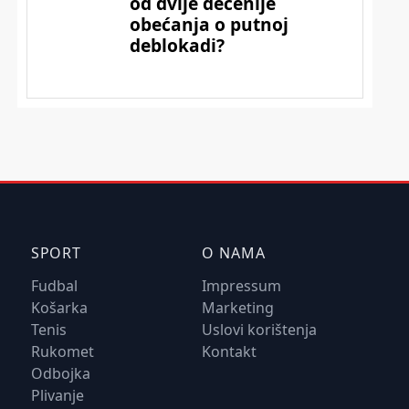
SPORT
O NAMA
Fudbal
Impressum
Košarka
Marketing
Tenis
Uslovi korištenja
Rukomet
Kontakt
Odbojka
Plivanje