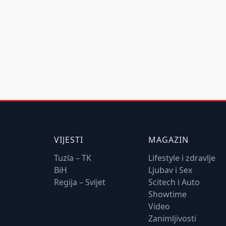
VIJESTI
MAGAZIN
Tuzla – TK
Lifestyle i zdravlje
BiH
Ljubav i Sex
Regija – Svijet
Scitech i Auto
Showtime
Video
Zanimljivosti