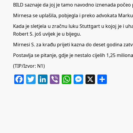
BILD
saznaje da joj je tamo navodno iznenada počeo pr
Mirnesa se uplašila, pobjegla i preko advokata Markusa
Kada je sletjela u zračnu luku Stuttgart u kojoj je i 
Robert S. još uvijek je u bijegu.
Mirnesi S. za krađu prijeti kazna do deset godina zatv
Postavlja se pitanje, gdje je nestalo cijelih 1,25 milion
(TIP/Izvor:
N1
)
Facebook
Twitter
LinkedIn
Viber
WhatsApp
Messenger
X
Share