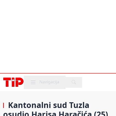
Mobile menu
Navigacija
Kantonalni sud Tuzla
osudio Harisa Haračića (25)