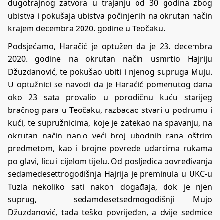
dugotrajnog zatvora u trajanju od 30 godina zbog
ubistva i pokušaja ubistva počinjenih na okrutan način
krajem decembra 2020. godine u Teočaku.
Podsjećamo, Haračić je optužen da je 23. decembra
2020. godine na okrutan način usmrtio Hajriju
Džuzdanović, te pokušao ubiti i njenog supruga Muju.
U optužnici se navodi da je Haraćić pomenutog dana
oko 23 sata provalio u porodičnu kuću starijeg
bračnog para u Teočaku, razbacao stvari u podrumu i
kući, te supružnicima, koje je zatekao na spavanju, na
okrutan način nanio veći broj ubodnih rana oštrim
predmetom, kao i brojne povrede udarcima rukama
po glavi, licu i cijelom tijelu. Od posljedica povređivanja
sedamedesettrogodišnja Hajrija je preminula u UKC-u
Tuzla nekoliko sati nakon događaja, dok je njen
suprug, sedamdesetsedmogodišnji Mujo
Džuzdanović, tada teško povrijeđen, a dvije sedmice