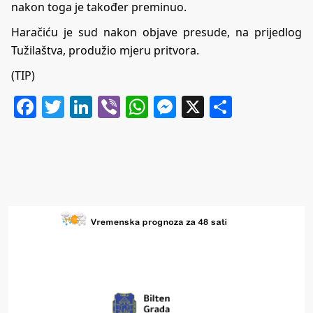
nakon toga je također preminuo.
Haračiću je sud nakon objave presude, na prijedlog
Tužilaštva, produžio mjeru pritvora.
(TIP)
Facebook
Twitter
LinkedIn
Viber
WhatsApp
Messenger
X
Share