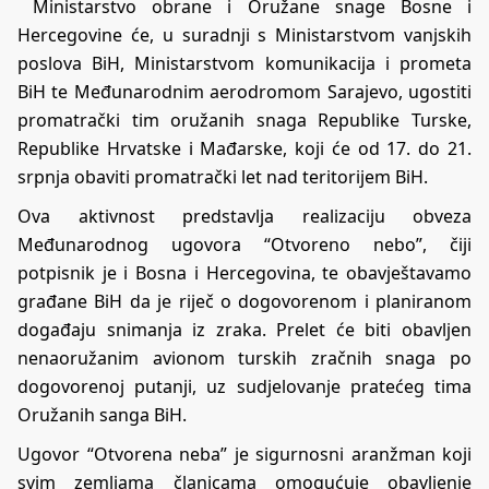
Ministarstvo obrane i Oružane snage Bosne i
Hercegovine će, u suradnji s Ministarstvom vanjskih
poslova BiH, Ministarstvom komunikacija i prometa
BiH te Međunarodnim aerodromom Sarajevo, ugostiti
promatrački tim oružanih snaga Republike Turske,
Republike Hrvatske i Mađarske, koji će od 17. do 21.
srpnja obaviti promatrački let nad teritorijem BiH.
Ova aktivnost predstavlja realizaciju obveza
Međunarodnog ugovora “Otvoreno nebo”, čiji
potpisnik je i Bosna i Hercegovina, te obavještavamo
građane BiH da je riječ o dogovorenom i planiranom
događaju snimanja iz zraka. Prelet će biti obavljen
nenaoružanim avionom turskih zračnih snaga po
dogovorenoj putanji, uz sudjelovanje pratećeg tima
Oružanih sanga BiH.
Ugovor “Otvorena neba” je sigurnosni aranžman koji
svim zemljama članicama omogućuje obavljenje