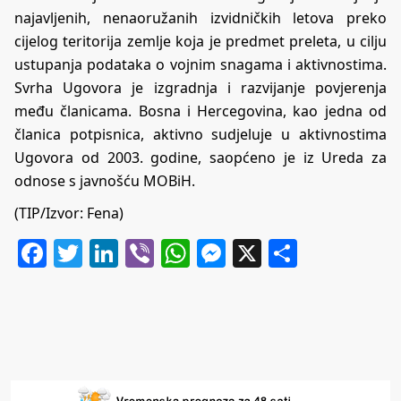
najavljenih, nenaoružanih izvidničkih letova preko
cijelog teritorija zemlje koja je predmet preleta, u cilju
ustupanja podataka o vojnim snagama i aktivnostima.
Svrha Ugovora je izgradnja i razvijanje povjerenja
među članicama. Bosna i Hercegovina, kao jedna od
članica potpisnica, aktivno sudjeluje u aktivnostima
Ugovora od 2003. godine, saopćeno je iz Ureda za
odnose s javnošću MOBiH.
(TIP/Izvor: Fena)
Facebook
Twitter
LinkedIn
Viber
WhatsApp
Messenger
X
Share