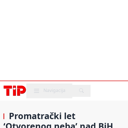
Mobile menu
Navigacija
Promatrački let
‘Otvorenog neba’ nad BiH