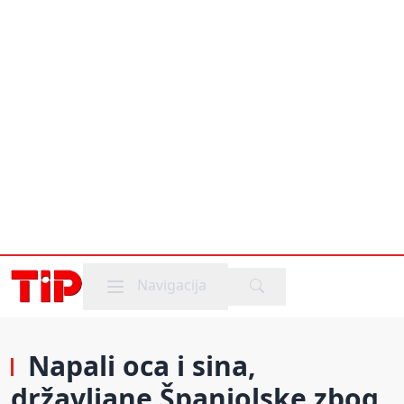
Mobile menu
Navigacija
Napali oca i sina,
državljane Španjolske zbog