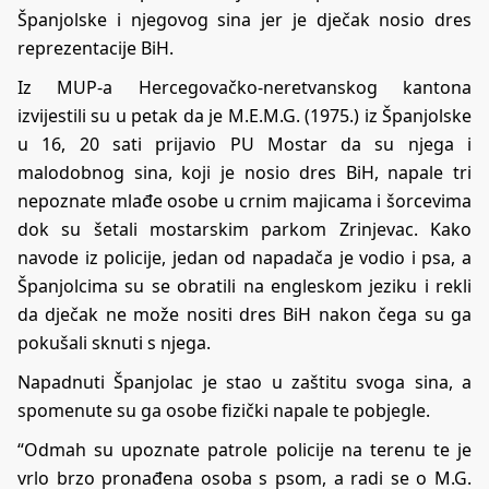
Španjolske i njegovog sina jer je dječak nosio dres
reprezentacije BiH.
Iz MUP-a Hercegovačko-neretvanskog kantona
izvijestili su u petak da je M.E.M.G. (1975.) iz Španjolske
u 16, 20 sati prijavio PU Mostar da su njega i
malodobnog sina, koji je nosio dres BiH, napale tri
nepoznate mlađe osobe u crnim majicama i šorcevima
dok su šetali mostarskim parkom Zrinjevac. Kako
navode iz policije, jedan od napadača je vodio i psa, a
Španjolcima su se obratili na engleskom jeziku i rekli
da dječak ne može nositi dres BiH nakon čega su ga
pokušali sknuti s njega.
Napadnuti Španjolac je stao u zaštitu svoga sina, a
spomenute su ga osobe fizički napale te pobjegle.
“Odmah su upoznate patrole policije na terenu te je
vrlo brzo pronađena osoba s psom, a radi se o M.G.