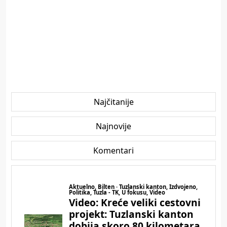
Najčitanije
Najnovije
Komentari