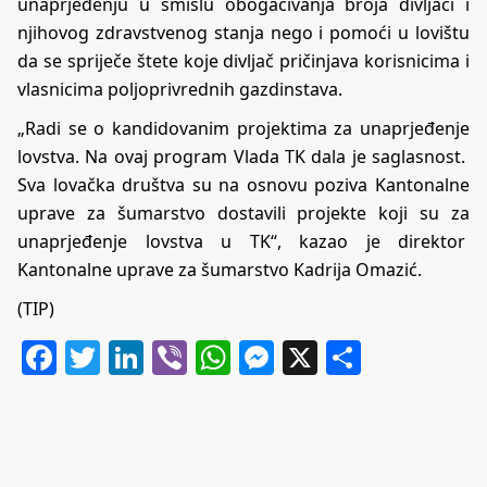
unaprjeđenju u smislu obogaćivanja broja divljači i
njihovog zdravstvenog stanja nego i pomoći u lovištu
da se spriječe štete koje divljač pričinjava korisnicima i
vlasnicima poljoprivrednih gazdinstava.
„Radi se o kandidovanim projektima za unaprjeđenje
lovstva. Na ovaj program Vlada TK dala je saglasnost.
Sva lovačka društva su na osnovu poziva Kantonalne
uprave za šumarstvo dostavili projekte koji su za
unaprjeđenje lovstva u TK“, kazao je direktor
Kantonalne uprave za šumarstvo Kadrija Omazić.
(TIP)
Facebook
Twitter
LinkedIn
Viber
WhatsApp
Messenger
X
Share