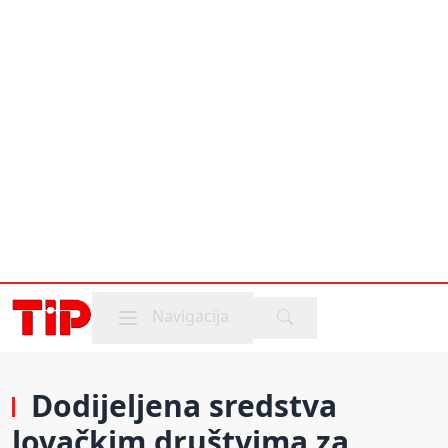
Mobile menu
Navigacija
Dodijeljena sredstva
lovačkim društvima za