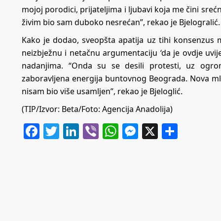
mojoj porodici, prijateljima i ljubavi koja me čini sre
živim bio sam duboko nesrećan”, rekao je Bjelogralić.
Kako je dodao, sveopšta apatija uz tihi konsenzus
neizbježnu i netačnu argumentaciju ‘da je ovdje uvije
nadanjima. “Onda su se desili protesti, uz ogr
zaboravljena energija buntovnog Beograda. Nova mla
nisam bio više usamljen”, rekao je Bjeloglić.
(TIP/Izvor: Beta/Foto: Agencija Anadolija)
Facebook
Twitter
LinkedIn
Viber
WhatsApp
Messenger
X
Share