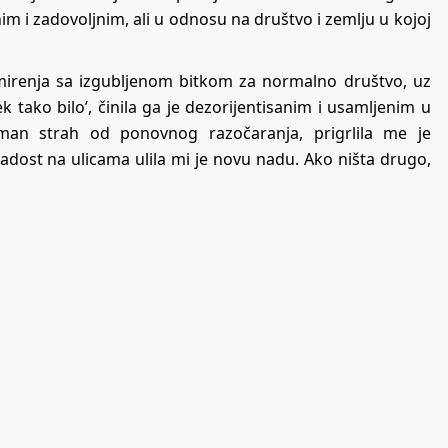
ćnim i zadovoljnim, ali u odnosu na društvo i zemlju u kojoj
 mirenja sa izgubljenom bitkom za normalno društvo, uz
k tako bilo’, činila ga je dezorijentisanim i usamljenim u
oman strah od ponovnog razočaranja, prigrlila me je
dost na ulicama ulila mi je novu nadu. Ako ništa drugo,