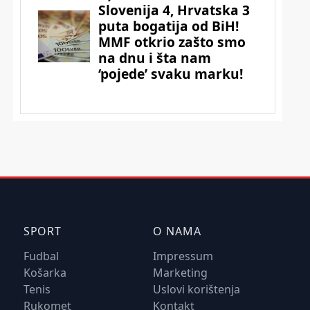
SPORT
O NAMA
Fudbal
Impressum
Košarka
Marketing
Tenis
Uslovi korištenja
Rukomet
Kontakt