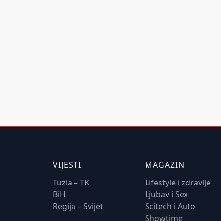
VIJESTI
MAGAZIN
Tuzla – TK
Lifestyle i zdravlje
BiH
Ljubav i Sex
Regija – Svijet
Scitech i Auto
Showtime