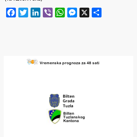
Facebook
Twitter
LinkedIn
Viber
WhatsApp
Messenger
X
Share