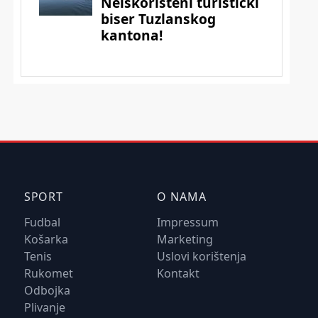
SPORT
O NAMA
Fudbal
Impressum
Košarka
Marketing
Tenis
Uslovi korištenja
Rukomet
Kontakt
Odbojka
Plivanje