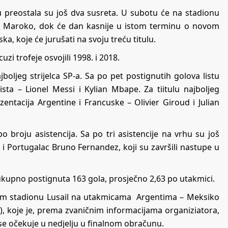
preostala su još dva susreta. U subotu će na stadionu
ka i Maroko, dok će dan kasnije u istom terminu o novom
ka, koje će jurušati na svoju treću titulu.
uzi trofeje osvojili 1998. i 2018.
jboljeg strijelca SP-a. Sa po pet postignutih golova listu
ista – Lionel Messi i Kylian Mbape. Za tiitulu najboljeg
zentacija Argentine i Francuske – Olivier Giroud i Julian
o broju asistencija. Sa po tri asistencije na vrhu su još
i Portugalac Bruno Fernandez, koji su završili nastupe u
ukupno postignuta 163 gola, prosječno 2,63 po utakmici.
većem stadionu Lusail na utakmicama Argentima – Meksiko
), koje je, prema zvaničnim informacijama organiziatora,
 se očekuje u nedjelju u finalnom obračunu.