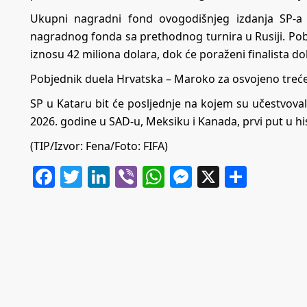
Ukupni nagradni fond ovogodišnjeg izdanja SP-a 
nagradnog fonda sa prethodnog turnira u Rusiji. Po
iznosu 42 miliona dolara, dok će poraženi finalista dob
Pobjednik duela Hrvatska – Maroko za osvojeno treće 
SP u Kataru bit će posljednje na kojem su učestvoval
2026. godine u SAD-u, Meksiku i Kanada, prvi put u his
(TIP/Izvor: Fena/Foto: FIFA)
Facebook
Twitter
LinkedIn
Viber
WhatsApp
Messenger
X
Share