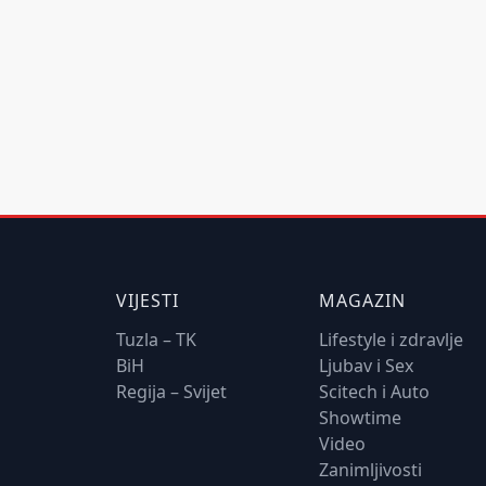
VIJESTI
MAGAZIN
Tuzla – TK
Lifestyle i zdravlje
BiH
Ljubav i Sex
Regija – Svijet
Scitech i Auto
Showtime
Video
Zanimljivosti