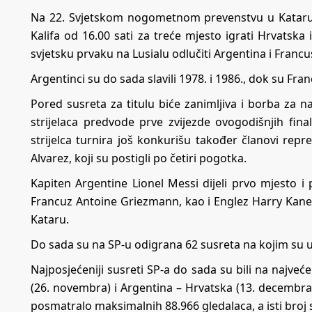
Na 22. Svjetskom nogometnom prevenstvu u Kataru 
Kalifa od 16.00 sati za treće mjesto igrati Hrvats
svjetsku prvaku na Lusialu odlučiti Argentina i Francus
Argentinci su do sada slavili 1978. i 1986., dok su Franc
Pored susreta za titulu biće zanimljiva i borba za na
strijelaca predvode prve zvijezde ovogodišnjih final
strijelca turnira još konkurišu također članovi repre
Alvarez, koji su postigli po četiri pogotka.
Kapiten Argentine Lionel Messi dijeli prvo mjesto i p
Francuz Antoine Griezmann, kao i Englez Harry Kane 
Kataru.
Do sada su na SP-u odigrana 62 susreta na kojim su 
Najposjećeniji susreti SP-a do sada su bili na naj
(26. novembra) i Argentina – Hrvatska (13. decembra
posmatralo maksimalnih 88.966 gledalaca, a isti broj