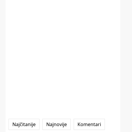
Najčitanije
Najnovije
Komentari