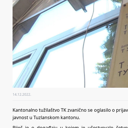
14.12.2022.
Kantonalno tužilaštvo TK zvanično se oglasilo o prij
javnost u Tuzlanskom kantonu.
Riječ je o događaju u kojem je učestvovalo četve