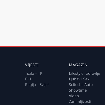
VIJESTI
MAGAZIN
Tuzla – TK
Lifestyle i zdravlje
BiH
Ljubav i Sex
Regija – Svijet
Scitech i Auto
Showtime
Video
Zanimljivosti