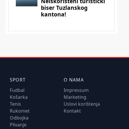
SPORT
O NAMA
Fudbal
Impressum
Košarka
Marketing
Tenis
Uslovi korištenja
Rukomet
Kontakt
Odbojka
Plivanje