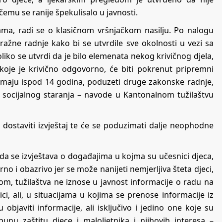
čemu se ranije špekulisalo u javnosti.
ama, radi se o klasičnom vršnjačkom nasilju. Po nalogu
ražne radnje kako bi se utvrdile sve okolnosti u vezi sa
liko se utvrdi da je bilo elemenata nekog krivičnog djela,
oje je krivično odgovorno, će biti pokrenut pripremni
imaju ispod 14 godina, poduzeti druge zakonske radnje,
n socijalnog staranja – navode u Kantonalnom tužilaštvu
u dostaviti izvještaj te će se poduzimati dalje neophodne
kada se izvještava o događajima u kojma su učesnici djeca,
no i obazrivo jer se može nanijeti nemjerljiva šteta djeci,
om, tužilaštva ne iznose u javnost informacije o radu na
i, ali, u situacijama u kojima se prenose informacije iz
 objaviti informacije, ali isključivo i jedino one koje su
nu zaštitu djece i maloljetnika i njihovih interesa –