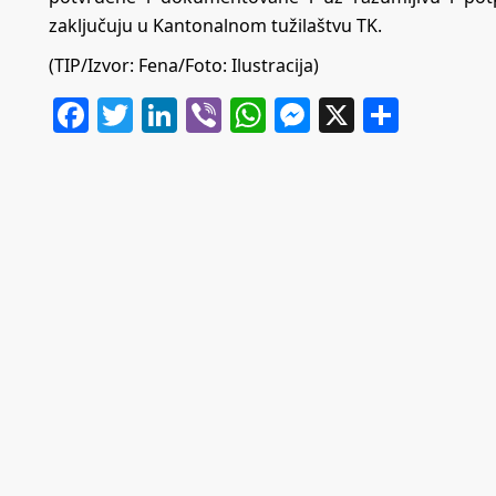
zaključuju u Kantonalnom tužilaštvu TK.
(TIP/Izvor: Fena/Foto: Ilustracija)
Facebook
Twitter
LinkedIn
Viber
WhatsApp
Messenger
X
Share