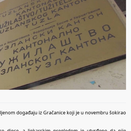
avljenom događaju iz Gračanice koji je u novembru šokirao
ro djece, a ljekarskim pregledom je utvrđeno da nije