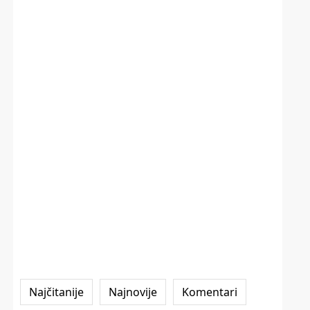
Najčitanije
Najnovije
Komentari