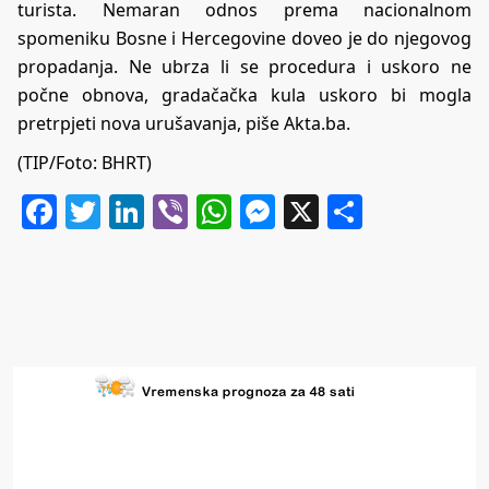
turista. Nemaran odnos prema nacionalnom
spomeniku Bosne i Hercegovine doveo je do njegovog
propadanja. Ne ubrza li se procedura i uskoro ne
počne obnova, gradačačka kula uskoro bi mogla
pretrpjeti nova urušavanja, piše
Akta.ba
.
(TIP/Foto: BHRT)
Facebook
Twitter
LinkedIn
Viber
WhatsApp
Messenger
X
Share