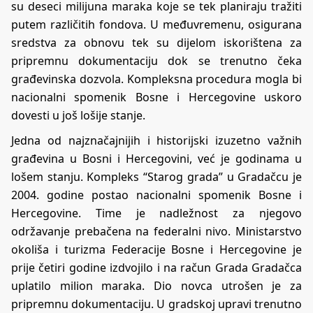
su deseci milijuna maraka koje se tek planiraju tražiti
putem različitih fondova. U međuvremenu, osigurana
sredstva za obnovu tek su dijelom iskorištena za
pripremnu dokumentaciju dok se trenutno čeka
građevinska dozvola. Kompleksna procedura mogla bi
nacionalni spomenik Bosne i Hercegovine uskoro
dovesti u još lošije stanje.
Jedna od najznačajnijih i historijski izuzetno važnih
građevina u Bosni i Hercegovini, već je godinama u
lošem stanju. Kompleks “Starog grada” u Gradačcu je
2004. godine postao nacionalni spomenik Bosne i
Hercegovine. Time je nadležnost za njegovo
održavanje prebačena na federalni nivo. Ministarstvo
okoliša i turizma Federacije Bosne i Hercegovine je
prije četiri godine izdvojilo i na račun Grada Gradačca
uplatilo milion maraka. Dio novca utrošen je za
pripremnu dokumentaciju. U gradskoj upravi trenutno