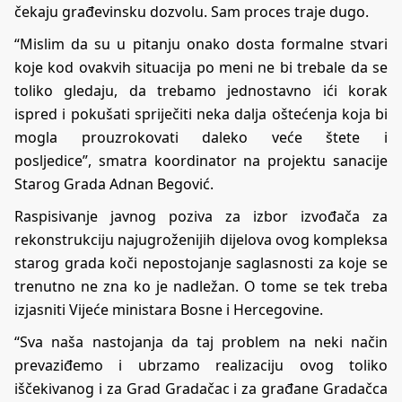
čekaju građevinsku dozvolu. Sam proces traje dugo.
“Mislim da su u pitanju onako dosta formalne stvari
koje kod ovakvih situacija po meni ne bi trebale da se
toliko gledaju, da trebamo jednostavno ići korak
ispred i pokušati spriječiti neka dalja oštećenja koja bi
mogla prouzrokovati daleko veće štete i
posljedice”, smatra koordinator na projektu sanacije
Starog Grada Adnan Begović.
Raspisivanje javnog poziva za izbor izvođača za
rekonstrukciju najugroženijih dijelova ovog kompleksa
starog grada koči nepostojanje saglasnosti za koje se
trenutno ne zna ko je nadležan. O tome se tek treba
izjasniti Vijeće ministara Bosne i Hercegovine.
“Sva naša nastojanja da taj problem na neki način
prevaziđemo i ubrzamo realizaciju ovog toliko
iščekivanog i za Grad Gradačac i za građane Gradačca