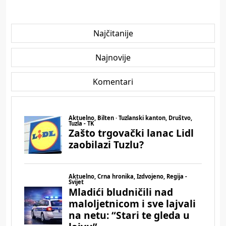
Najčitanije
Najnovije
Komentari