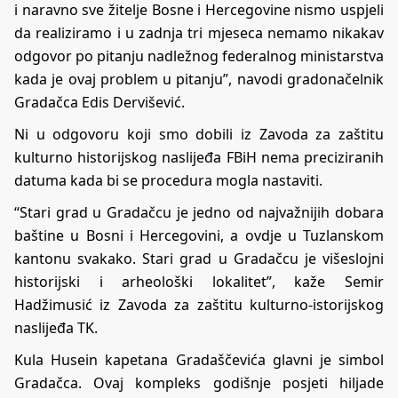
i naravno sve žitelje Bosne i Hercegovine nismo uspjeli
da realiziramo i u zadnja tri mjeseca nemamo nikakav
odgovor po pitanju nadležnog federalnog ministarstva
kada je ovaj problem u pitanju”, navodi gradonačelnik
Gradačca Edis Dervišević.
Ni u odgovoru koji smo dobili iz Zavoda za zaštitu
kulturno historijskog naslijeđa FBiH nema preciziranih
datuma kada bi se procedura mogla nastaviti.
“Stari grad u Gradačcu je jedno od najvažnijih dobara
baštine u Bosni i Hercegovini, a ovdje u Tuzlanskom
kantonu svakako. Stari grad u Gradačcu je višeslojni
historijski i arheološki lokalitet”, kaže Semir
Hadžimusić iz Zavoda za zaštitu kulturno-istorijskog
naslijeđa TK.
Kula Husein kapetana Gradaščevića glavni je simbol
Gradačca. Ovaj kompleks godišnje posjeti hiljade