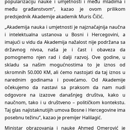
popularizaciju nauke i umjetnosti i među mladima i
među građanstvom“, kazao je ovom prilikom
predsjednik Akademije akademik Muris Čičić.
„Akademija nauka i umjetnosti je najznačajnija naučna
i intelektualna ustanova u Bosni i Hercegovini, a
imajući u vidu da Akademija nažalost nije podržana sa
državnog nivoa, naša je i čast i obaveza da
pomognemo njen rad i dalji razvoj. Ove godine, u
skladu sa našim mogućnostima to je iznos od
skromnih 50.000 KM, ali ćemo nastojati da taj iznos u
narednim godinama i povećamo. Od Akademije
očekujemo da nastavi sa praksom da nam nudi
odgovore na izazove današnjeg društva, kako u
naučnom, tako i u društveno – političkom kontekstu.
Taj glas najistaknutijih umova Bosne i Hercegovine ima
posebnu težinu“, kazao je premijer Halilagić.
Ministar obrazovanja i nauke Ahmed Omerović je