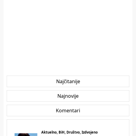
Najčitanije
Najnovije
Komentari