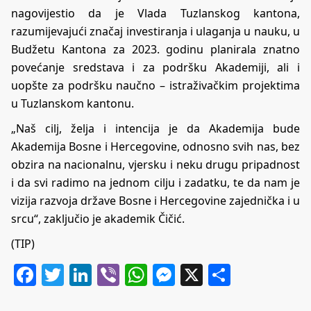
nagovijestio da je Vlada Tuzlanskog kantona,
razumijevajući značaj investiranja i ulaganja u nauku, u
Budžetu Kantona za 2023. godinu planirala znatno
povećanje sredstava i za podršku Akademiji, ali i
uopšte za podršku naučno – istraživačkim projektima
u Tuzlanskom kantonu.
„Naš cilj, želja i intencija je da Akademija bude
Akademija Bosne i Hercegovine, odnosno svih nas, bez
obzira na nacionalnu, vjersku i neku drugu pripadnost
i da svi radimo na jednom cilju i zadatku, te da nam je
vizija razvoja države Bosne i Hercegovine zajednička i u
srcu“, zaključio je akademik Čičić.
(TIP)
Facebook
Twitter
LinkedIn
Viber
WhatsApp
Messenger
X
Share