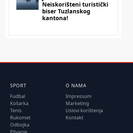
SPORT
O NAMA
Fudbal
Impressum
Košarka
Marketing
Tenis
Uslovi korištenja
Rukomet
Kontakt
Odbojka
Plivanje