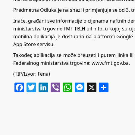
Predmetna Odluka je na snazi i primjenjuje se od 3. t
Inače, građani sve informacije o cijenama naftnih d
ministarstva trgovine FMT FBIH oil info, u kojoj su c
mobilna aplikacija je dostupna na platformi Google
App Store servisu.
Također, aplikacija se može preuzeti i putem linka il
Federalnog ministarstva trgovine:
www.fmt.gov.ba
.
(TIP/Izvor: Fena)
Facebook
Twitter
LinkedIn
Viber
WhatsApp
Messenger
X
Share