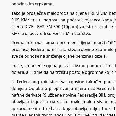
benzinskim crpkama.
Tako je prosječna maloprodajna cijena PREMIUM bez
0,05 KM/litru u odnosu na početak mjeseca kada je
cijena DIZEL BAS EN 590 (10ppm) za isto razdoblje n
KM/litru, potvrdili su Feni iz Ministarstva.
Prema informacijama o promjeni cijena i marži (OPC 
prosinca, Federalno ministarstvo trgovine zaprimilo j
sve se odnose na sniženje cijene benzina i dizela.
Inače, smanjenje cijena je uvjetovano padom cijene 
dolara, ali i time da na tržištu postoje ogromne količ
Iz Federalnog ministarstva trgovine također podsje
donijela Odluku o propisivanju mjera neposredne k
naftne derivate (Službene novine Federacije BiH, bro
obavljaju trgovinu na veliko maksimalnu visinu m
gospodarskim društvima koja obavljaju djelatnost 
marže u apsolutnom iznosu od 0,25 KM/litru derivata