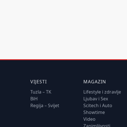
VIJESTI
MAGAZIN
Tuzla – TK
Lifestyle i zdravlje
BiH
Ljubav i Sex
Regija – Svijet
Scitech i Auto
Showtime
Video
Zanimljivosti