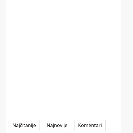
Najčitanije
Najnovije
Komentari