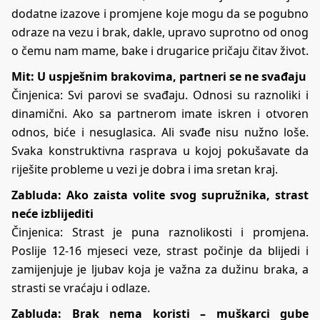
dodatne izazove i promjene koje mogu da se pogubno
odraze na vezu i brak, dakle, upravo suprotno od onog
o čemu nam mame, bake i drugarice pričaju čitav život.
Mit: U uspješnim brakovima, partneri se ne svađaju
Činjenica: Svi parovi se svađaju. Odnosi su raznoliki i
dinamični. Ako sa partnerom imate iskren i otvoren
odnos, biće i nesuglasica. Ali svađe nisu nužno loše.
Svaka konstruktivna rasprava u kojoj pokušavate da
riješite probleme u vezi je dobra i ima sretan kraj.
Zabluda: Ako zaista volite svog supružnika, strast
neće izblijediti
Činjenica: Strast je puna raznolikosti i promjena.
Poslije 12-16 mjeseci veze, strast počinje da blijedi i
zamijenjuje je ljubav koja je važna za dužinu braka, a
strasti se vraćaju i odlaze.
Zabluda: Brak nema koristi – muškarci gube