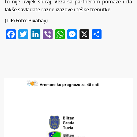
to nije uvijek slučaj. Veza sa partnerom pomaže i da
lakše savladate razne izazove i teške trenutke.
(TIP/Foto: Pixabay)
Facebook
Twitter
LinkedIn
Viber
WhatsApp
Messenger
X
Share