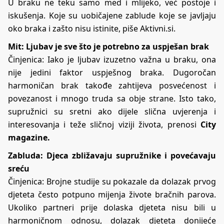
U braku ne teku samo med i mlijeko, već postoje i
iskušenja. Koje su uobičajene zablude koje se javljaju
oko braka i zašto nisu istinite, piše Aktivni.si.
Mit: Ljubav je sve što je potrebno za uspješan brak
Činjenica: Iako je ljubav izuzetno važna u braku, ona
nije jedini faktor uspješnog braka. Dugoročan
harmoničan brak takođe zahtijeva posvećenost i
povezanost i mnogo truda sa obje strane. Isto tako,
supružnici su sretni ako dijele slična uvjerenja i
interesovanja i teže sličnoj viziji života, prenosi
City
magazine.
Zabluda: Djeca zbližavaju supružnike i povećavaju
sreću
Činjenica: Brojne studije su pokazale da dolazak prvog
djeteta često potpuno mijenja živote bračnih parova.
Ukoliko partneri prije dolaska djeteta nisu bili u
harmoničnom odnosu, dolazak djeteta donijeće