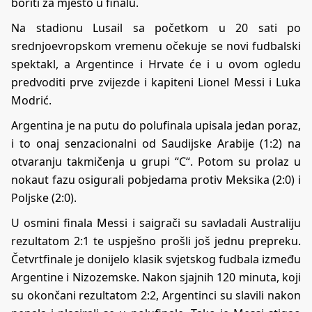
boriti za mjesto u finalu.
Na stadionu Lusail sa početkom u 20 sati po
srednjoevropskom vremenu očekuje se novi fudbalski
spektakl, a Argentince i Hrvate će i u ovom ogledu
predvoditi prve zvijezde i kapiteni Lionel Messi i Luka
Modrić.
Argentina je na putu do polufinala upisala jedan poraz,
i to onaj senzacionalni od Saudijske Arabije (1:2) na
otvaranju takmičenja u grupi “C“. Potom su prolaz u
nokaut fazu osigurali pobjedama protiv Meksika (2:0) i
Poljske (2:0).
U osmini finala Messi i saigrači su savladali Australiju
rezultatom 2:1 te uspješno prošli još jednu prepreku.
Četvrtfinale je donijelo klasik svjetskog fudbala između
Argentine i Nizozemske. Nakon sjajnih 120 minuta, koji
su okončani rezultatom 2:2, Argentinci su slavili nakon