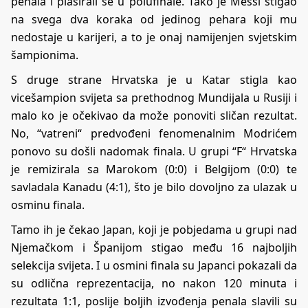
penala i plasirali se u polufinale. Tako je Messi stigao
na svega dva koraka od jedinog pehara koji mu
nedostaje u karijeri, a to je onaj namijenjen svjetskim
šampionima.
S druge strane Hrvatska je u Katar stigla kao
vicešampion svijeta sa prethodnog Mundijala u Rusiji i
malo ko je očekivao da može ponoviti sličan rezultat.
No, “vatreni“ predvođeni fenomenalnim Modrićem
ponovo su došli nadomak finala. U grupi “F“ Hrvatska
je remizirala sa Marokom (0:0) i Belgijom (0:0) te
savladala Kanadu (4:1), što je bilo dovoljno za ulazak u
osminu finala.
Tamo ih je čekao Japan, koji je pobjedama u grupi nad
Njemačkom i Španijom stigao među 16 najboljih
selekcija svijeta. I u osmini finala su Japanci pokazali da
su odlična reprezentacija, no nakon 120 minuta i
rezultata 1:1, poslije boljih izvođenja penala slavili su