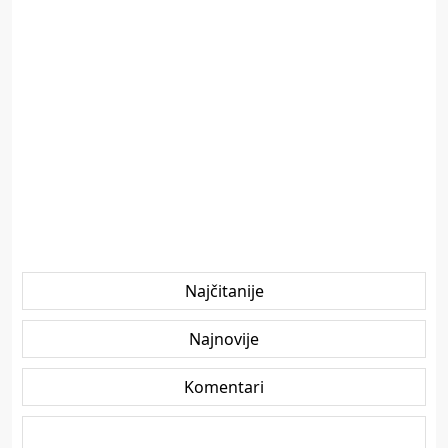
Najčitanije
Najnovije
Komentari