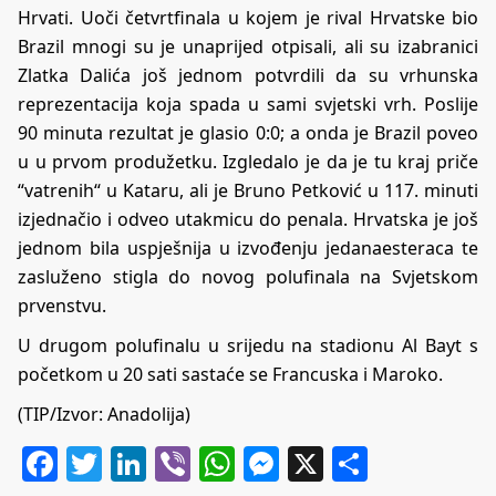
Hrvati. Uoči četvrtfinala u kojem je rival Hrvatske bio
Brazil mnogi su je unaprijed otpisali, ali su izabranici
Zlatka Dalića još jednom potvrdili da su vrhunska
reprezentacija koja spada u sami svjetski vrh. Poslije
90 minuta rezultat je glasio 0:0; a onda je Brazil poveo
u u prvom produžetku. Izgledalo je da je tu kraj priče
“vatrenih“ u Kataru, ali je Bruno Petković u 117. minuti
izjednačio i odveo utakmicu do penala. Hrvatska je još
jednom bila uspješnija u izvođenju jedanaesteraca te
zasluženo stigla do novog polufinala na Svjetskom
prvenstvu.
U drugom polufinalu u srijedu na stadionu Al Bayt s
početkom u 20 sati sastaće se Francuska i Maroko.
(TIP/Izvor: Anadolija)
Facebook
Twitter
LinkedIn
Viber
WhatsApp
Messenger
X
Share