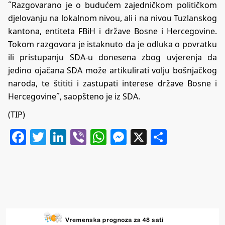
˝Razgovarano je o budućem zajedničkom političkom
djelovanju na lokalnom nivou, ali i na nivou Tuzlanskog
kantona, entiteta FBiH i države Bosne i Hercegovine.
Tokom razgovora je istaknuto da je odluka o povratku
ili pristupanju SDA-u donesena zbog uvjerenja da
jedino ojačana SDA može artikulirati volju bošnjačkog
naroda, te štititi i zastupati interese države Bosne i
Hercegovine˝, saopšteno je iz SDA.
(TIP)
Facebook
Twitter
LinkedIn
Viber
WhatsApp
Messenger
X
Share