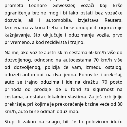
prometa Leonore Gewessler, vozači koji krše
ograničenja brzine mogli bi lako ostati bez vozačke
dozvole, ali i automobila, izvještava
Reuters
.
Izmjenama zakona trebalo bi se omogućiti rigoroznije
kažnjavanje, što uključuje i oduzimanje vozila, prvo
privremeno, a kod recidivista i trajno.
Naime, ako vozite austrijskim cestama 60 km/h više od
dozvoljenog, odnosno na autocestama 70 km/h više
od dozvoljenog, policija će vam, između ostalog,
oduzeti automobil na dva tjedna. Ponovite li prekršaj,
auto se trajno oduzima i ide na dražbu. 70 posto
prihoda od prodaje ide u fond za sigurnost na
cestama, a ostatak lokalnim vlastima. Za još ozbiljnije
prekršaje, pri kojima je prekoračenje brzine veće od 80
km/h, auto bi se odmah oduzimao.
Stupi li zakon na snagu, bit će to polovicom iduće