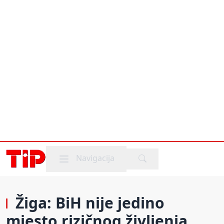
Mobile menu
Navigacija
Žiga: BiH nije jedino
mjesto rizičnog življenja