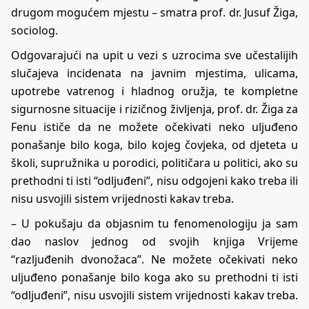
drugom mogućem mjestu – smatra prof. dr. Jusuf Žiga,
sociolog.
Odgovarajući na upit u vezi s uzrocima sve učestalijih
slučajeva incidenata na javnim mjestima, ulicama,
upotrebe vatrenog i hladnog oružja, te kompletne
sigurnosne situacije i rizičnog življenja, prof. dr. Žiga za
Fenu ističe da ne možete očekivati neko uljuđeno
ponašanje bilo koga, bilo kojeg čovjeka, od djeteta u
školi, supružnika u porodici, političara u politici, ako su
prethodni ti isti “odljuđeni”, nisu odgojeni kako treba ili
nisu usvojili sistem vrijednosti kakav treba.
– U pokušaju da objasnim tu fenomenologiju ja sam
dao naslov jednog od svojih knjiga Vrijeme
“razljuđenih dvonožaca”. Ne možete očekivati neko
uljuđeno ponašanje bilo koga ako su prethodni ti isti
“odljuđeni”, nisu usvojili sistem vrijednosti kakav treba.