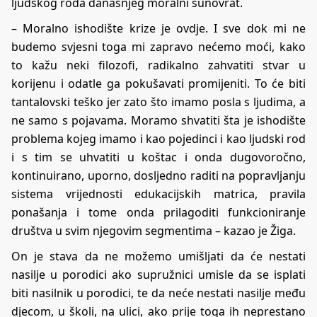
ljudskog roda današnjeg moralni sunovrat.
– Moralno ishodište krize je ovdje. I sve dok mi ne
budemo svjesni toga mi zapravo nećemo moći, kako
to kažu neki filozofi, radikalno zahvatiti stvar u
korijenu i odatle ga pokušavati promijeniti. To će biti
tantalovski teško jer zato što imamo posla s ljudima, a
ne samo s pojavama. Moramo shvatiti šta je ishodište
problema kojeg imamo i kao pojedinci i kao ljudski rod
i s tim se uhvatiti u koštac i onda dugovoročno,
kontinuirano, uporno, dosljedno raditi na popravljanju
sistema vrijednosti edukacijskih matrica, pravila
ponašanja i tome onda prilagoditi funkcioniranje
društva u svim njegovim segmentima – kazao je Žiga.
On je stava da ne možemo umišljati da će nestati
nasilje u porodici ako supružnici umisle da se isplati
biti nasilnik u porodici, te da neće nestati nasilje među
djecom, u školi, na ulici, ako prije toga ih neprestano