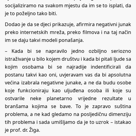
socijaliziramo na svakom mjestu da im se to isplati, da
je to poželjno tako biti.
Dodao je da se djeci prikazuje, afirmira negativni junak
preko internetskih mreža, preko filmova i na taj način
im se daju takvi modeli ponašanja.
– Kada bi se napravilo jedno ozbiljno seriozno
istraživanje u bilo kojem društvu i kada bi pitali ljude sa
kojim osobama bi se najradije indentificirali da
postanu takvi kao oni, uvjeravam vas da bi apsolutna
većina izabrala negativne junake, a ne da budu osobe
koje funkcioniraju kao uljuđena osoba ili koje su
ostvarile neke planetarno vrijedne rezultate u
branšama kojima se bave. To je zapravo suština
problema, a ne kad gledamo na posljedičnu dimenziju
tih problema i sada umišljamo da je to uzrok – istakao
je prof. dr. Žiga.