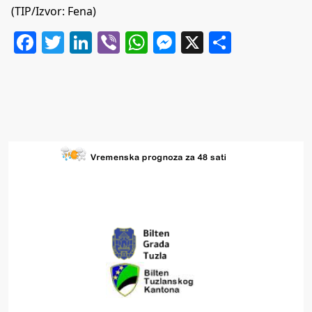
(TIP/Izvor: Fena)
Facebook
Twitter
LinkedIn
Viber
WhatsApp
Messenger
X
Share