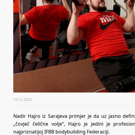
10.12.2022.
Nadir Hajro iz Sarajeva primjer je da uz jasno defi
„čovječ čelične volje“, Hajro je jedini je profe
najpriznatijoj IFBB bodybuilding Federaciji.