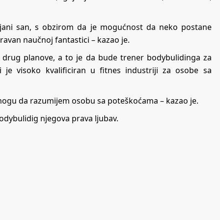
njani san, s obzirom da je mogućnost da neko postane
avan naučnoj fantastici – kazao je.
a drug planove, a to je da bude trener bodybulidinga za
 je visoko kvalificiran u fitnes industriji za osobe sa
 mogu da razumijem osobu sa poteškoćama – kazao je.
bodybulidig njegova prava ljubav.