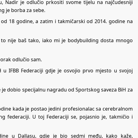
, Nadir je odlučio prkositi svome tijelu na najčudesniji
ng je borba za sebe.
 od 18 godine, a zatim i takmičarski od 2014. godine na
a to nije baš tako, iako mi je bodybuilding dosta mnogo
 korak odlučio sam.
 u IFBB Federaciji gdje je osvojio prvo mjesto u svojoj
je je dobio specijalnu nagradu od Sportskog saveza BiH za
odine kada je postao jedini profesionalac sa cerebralnom
g federaciji. U toj Federaciji se, pojasnio je, takmičio i
dine u Dallasu, gdje je bio sedmi među, kako kaže,