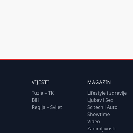
VIJESTI
MAGAZIN
Tuzla – TK
Lifestyle i zdravlje
BiH
Ljubav i Sex
Regija – Svijet
Scitech i Auto
Showtime
Video
Zanimljivosti