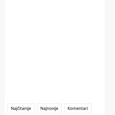
Najčitanije
Najnovije
Komentari