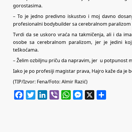
gorostasima.
– To je jedno predivno iskustvo i moj davno dosa
profesionalni bodybuilder sa cerebralnom paralizom r
Tvrdi da se uskoro vraća na takmičenja, ali i da im
osobe sa cerebralnom paralizom, jer je jedini koji
teškoćama.
– Želim ozbiljnu priču da napravim, jer u potpunost
Iako je po profesiji magistar prava, Hajro kaže da je 
(TIP/Izvor: Fena/Foto: Almir Razić)
Facebook
Twitter
LinkedIn
Viber
WhatsApp
Messenger
X
Share