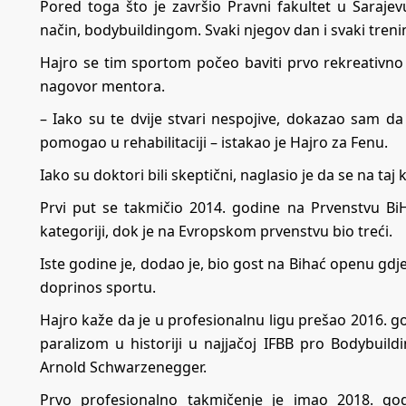
Pored toga što je završio Pravni fakultet u Sarajevu
način, bodybuildingom. Svaki njegov dan i svaki treni
Hajro se tim sportom počeo baviti prvo rekreativno
nagovor mentora.
– Iako su te dvije stvari nespojive, dokazao sam d
pomogao u rehabilitaciji – istakao je Hajro za Fenu.
Iako su doktori bili skeptični, naglasio je da se na taj
Prvi put se takmičio 2014. godine na Prvenstvu BiH
kategoriji, dok je na Evropskom prvenstvu bio treći.
Iste godine je, dodao je, bio gost na Bihać openu gd
doprinos sportu.
Hajro kaže da je u profesionalnu ligu prešao 2016. g
paralizom u historiji u najjačoj IFBB pro Bodybuildin
Arnold Schwarzenegger.
Prvo profesionalno takmičenje je imao 2018. go