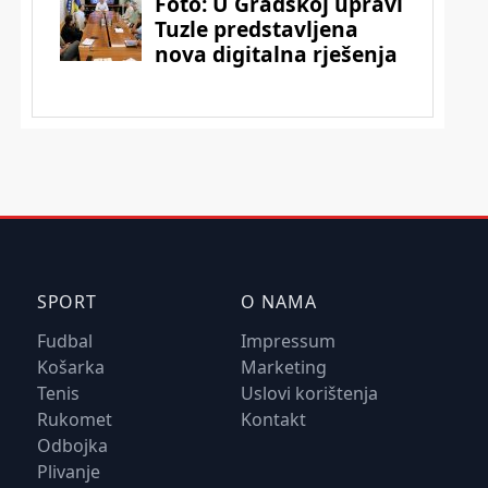
SPORT
O NAMA
Fudbal
Impressum
Košarka
Marketing
Tenis
Uslovi korištenja
Rukomet
Kontakt
Odbojka
Plivanje