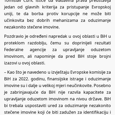
Tomislav Ćurić ističe da vladavina prava predstavlja
jedan od glavnih kriterija za pristupanje Evropskoj
uniji, te da borba protiv korupcije ne može biti
učinkovita bez dobrih mehanizama za oduzimanje
nezakonito stečene imovine.
Pozdravio je određeni napredak u ovoj oblasti u BiH u
proteklom razdoblju, čemu su doprinijeli rezultati
Federalne agencije za upravljanje oduzetom
imovinom, ali napominje da pred BiH stoje brojni
izazovi u ovoj oblasti.
– Kao što je navedeno u izvještaju Evropske komisije za
BiH za 2022. godinu, finansijske istrage i oduzimanje
imovine su i dalje u velikoj mjeri neučinkovite. Posebno
je zabrinjavajuće da BiH nije razvila kapacitete za
upravljanje oduzetom imovinom na nivou države. BiH
bi trebala uspostaviti ured za oduzimanje nezakonito
stečene imovine koji će biti zadužen za identifikaciju i