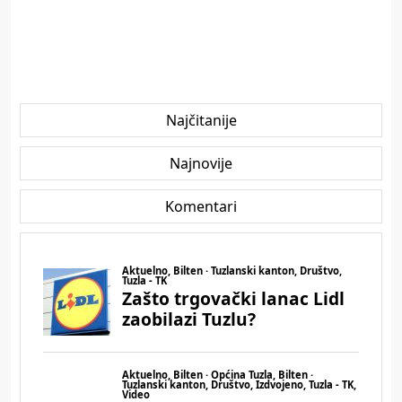
Najčitanije
Najnovije
Komentari