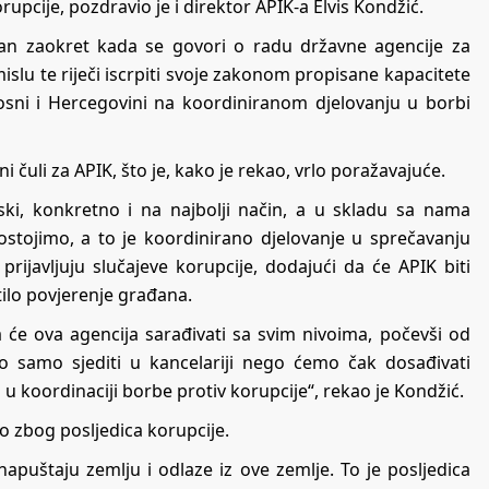
rupcije, pozdravio je i direktor APIK-a Elvis Kondžić.
an zaokret kada se govori o radu državne agencije za
slu te riječi iscrpiti svoje zakonom propisane kapacitete
Bosni i Hercegovini na koordiniranom djelovanju u borbi
čuli za APIK, što je, kako je rekao, vrlo poražavajuće.
ki, konkretno i na najbolji način, a u skladu sa nama
ostojimo, a to je koordinirano djelovanje u sprečavanju
rijavljuju slučajeve korupcije, dodajući da će APIK biti
tilo povjerenje građana.
će ova agencija sarađivati sa svim nivoima, počevši od
o samo sjediti u kancelariji nego ćemo čak dosađivati
 koordinaciji borbe protiv korupcije“, rekao je Kondžić.
vo zbog posljedica korupcije.
puštaju zemlju i odlaze iz ove zemlje. To je posljedica