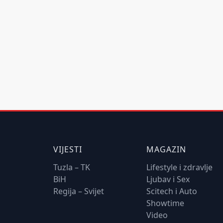
VIJESTI
MAGAZIN
Tuzla – TK
Lifestyle i zdravlje
BiH
Ljubav i Sex
Regija – Svijet
Scitech i Auto
Showtime
Video