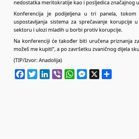
nedostatka meritokratije kao i posljedica značajnog ut
Konferencija je podijeljena u tri panela, tokom
uspostavljanja sistema za sprečavanje korupcije u
sektoru i ulozi mladih u borbi protiv korupcije.
Na konferenciji će također biti uručena priznanja za
možeš me kupiti”, a po završetku zvaničnog dijela sku
(TIP/Izvor: Anadolija)
Facebook
Twitter
LinkedIn
Viber
WhatsApp
Messenger
X
Share