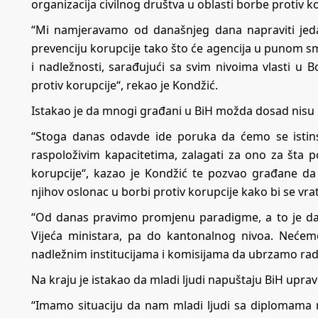
organizacija civilnog društva u oblasti borbe protiv ko
“Mi namjeravamo od današnjeg dana napraviti jed
prevenciju korupcije tako što će agencija u punom smi
i nadležnosti, sarađujući sa svim nivoima vlasti u 
protiv korupcije“, rekao je Kondžić.
Istakao je da mnogi građani u BiH možda dosad nisu ni 
“Stoga danas odavde ide poruka da ćemo se istins
raspoloživim kapacitetima, zalagati za ono za šta p
korupcije“, kazao je Kondžić te pozvao građane da p
njihov oslonac u borbi protiv korupcije kako bi se vra
“Od danas pravimo promjenu paradigme, a to je da 
Vijeća ministara, pa do kantonalnog nivoa. Nećem
nadležnim institucijama i komisijama da ubrzamo rad u
Na kraju je istakao da mladi ljudi napuštaju BiH upra
“Imamo situaciju da nam mladi ljudi sa diplomama na