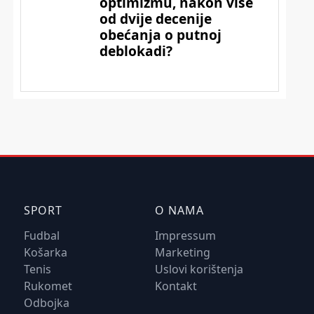
SPORT
O NAMA
Fudbal
Impressum
Košarka
Marketing
Tenis
Uslovi korištenja
Rukomet
Kontakt
Odbojka