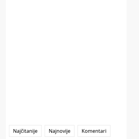
Najčitanije
Najnovije
Komentari