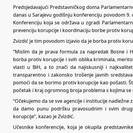
Predsjedavajući Predstavničkog doma Parlamentarne 
danas u Sarajevu godišnju konferenciju povodom 9.
Konferenciju koja se održava u zgradi Parlamentarn
prevenciju korupcije i koordinaciju borbe protiv korup
Zvizdić je tim povodom izjavio da je borba protiv kor
“Mislim da je prava formula za napredak Bosne i H
borba protiv korupcije i svih oblika kriminala, merit
vlasti u BiH, a to znači da najiskusniji i najkvali
transparentno i zakonsko trošenje javnih sredstava
pomoći da se borimo protiv korupcije kao pošasti. Št
početak i kraj ogromnog broja problema s kojima se 
“Očekujemo da se sve agencije i institucije nadležne 
da damo punu podršku pravosudnim i svim drugim 
korupcije“, kazao je Zvizdić.
Učesnike konferencije, koja je okupila predstavnik