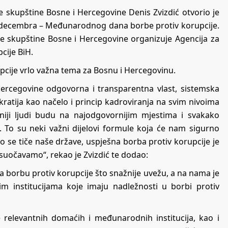
skupštine Bosne i Hercegovine Denis Zvizdić otvorio je
 decembra – Međunarodnog dana borbe protiv korupcije.
e skupštine Bosne i Hercegovine organizuje Agencija za
cije BiH.
upcije vrlo važna tema za Bosnu i Hercegovinu.
ercegovine odgovorna i transparentna vlast, sistemska
okratija kao načelo i princip kadroviranja na svim nivoima
tetniji ljudi budu na najodgovornijim mjestima i svakako
. To su neki važni dijelovi formule koja će nam sigurno
o se tiče naše države, uspješna borba protiv korupcije je
suočavamo“, rekao je Zvizdić te dodao:
za borbu protiv korupcije što snažnije uvežu, a na nama je
institucijama koje imaju nadležnosti u borbi protiv
e relevantnih domaćih i međunarodnih institucija, kao i