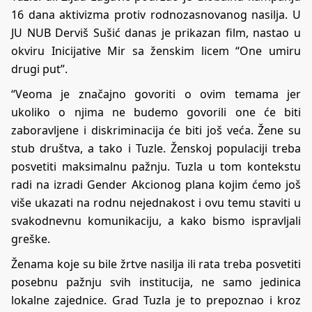
16 dana aktivizma protiv rodnozasnovanog nasilja. U
JU NUB Derviš Sušić danas je prikazan film, nastao u
okviru Inicijative Mir sa ženskim licem “One umiru
drugi put”.
“Veoma je značajno govoriti o ovim temama jer
ukoliko o njima ne budemo govorili one će biti
zaboravljene i diskriminacija će biti još veća. Žene su
stub društva, a tako i Tuzle. Ženskoj populaciji treba
posvetiti maksimalnu pažnju. Tuzla u tom kontekstu
radi na izradi Gender Akcionog plana kojim ćemo još
više ukazati na rodnu nejednakost i ovu temu staviti u
svakodnevnu komunikaciju, a kako bismo ispravljali
greške.
Ženama koje su bile žrtve nasilja ili rata treba posvetiti
posebnu pažnju svih institucija, ne samo jedinica
lokalne zajednice. Grad Tuzla je to prepoznao i kroz