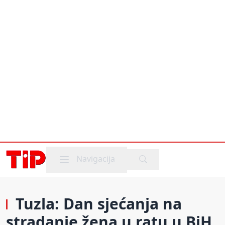
Mobile menu
Navigacija
Tuzla: Dan sjećanja na
stradanje žena u ratu u BiH