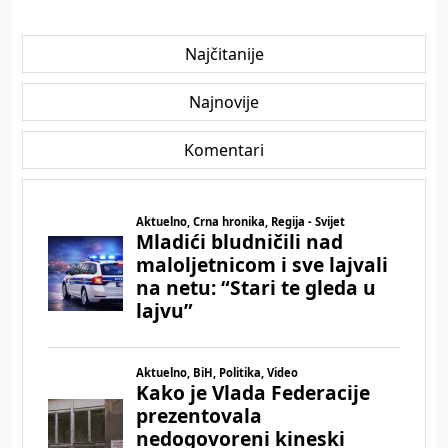
Najčitanije
Najnovije
Komentari