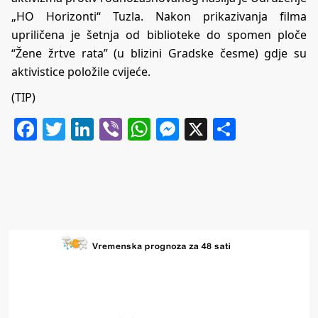
„HO Horizonti“ Tuzla. Nakon prikazivanja filma
upriličena je šetnja od biblioteke do spomen ploče
“Žene žrtve rata” (u blizini Gradske česme) gdje su
aktivistice položile cvijeće.
(TIP)
Facebook
Twitter
LinkedIn
Viber
WhatsApp
Messenger
X
Share