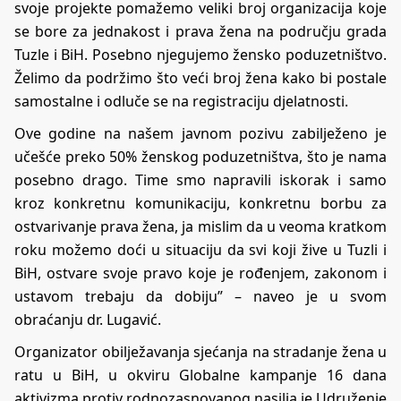
svoje projekte pomažemo veliki broj organizacija koje
se bore za jednakost i prava žena na području grada
Tuzle i BiH. Posebno njegujemo žensko poduzetništvo.
Želimo da podržimo što veći broj žena kako bi postale
samostalne i odluče se na registraciju djelatnosti.
Ove godine na našem javnom pozivu zabilježeno je
učešće preko 50% ženskog poduzetništva, što je nama
posebno drago. Time smo napravili iskorak i samo
kroz konkretnu komunikaciju, konkretnu borbu za
ostvarivanje prava žena, ja mislim da u veoma kratkom
roku možemo doći u situaciju da svi koji žive u Tuzli i
BiH, ostvare svoje pravo koje je rođenjem, zakonom i
ustavom trebaju da dobiju” – naveo je u svom
obraćanju dr. Lugavić.
Organizator obilježavanja sjećanja na stradanje žena u
ratu u BiH, u okviru Globalne kampanje 16 dana
aktivizma protiv rodnozasnovanog nasilja je Udruženje