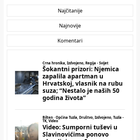
Najčitanije
Najnovije
Komentari