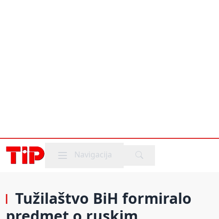
Mobile menu
Navigacija
Tužilaštvo BiH formiralo
predmet o ruskim