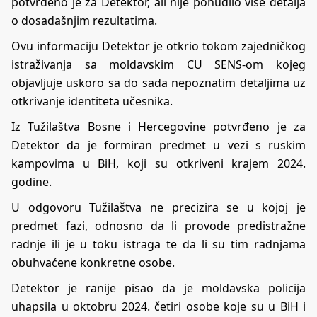
potvrđeno je za Detektor, ali nije ponudilo više detalja
o dosadašnjim rezultatima.
Ovu informaciju Detektor je otkrio tokom zajedničkog
istraživanja sa moldavskim CU SENS-om kojeg
objavljuje uskoro sa do sada nepoznatim detaljima uz
otkrivanje identiteta učesnika.
Iz Tužilaštva Bosne i Hercegovine potvrđeno je za
Detektor da je formiran predmet u vezi s ruskim
kampovima u BiH, koji su otkriveni krajem 2024.
godine.
U odgovoru Tužilaštva ne precizira se u kojoj je
predmet fazi, odnosno da li provode predistražne
radnje ili je u toku istraga te da li su tim radnjama
obuhvaćene konkretne osobe.
Detektor je ranije pisao da je moldavska policija
uhapsila u oktobru 2024. četiri osobe koje su u BiH i