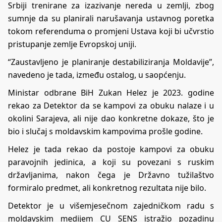
Srbiji trenirane za izazivanje nereda u zemlji, zbog
sumnje da su planirali narušavanja ustavnog poretka
tokom referenduma o promjeni Ustava koji bi učvrstio
pristupanje zemlje Evropskoj uniji.
“Zaustavljeno je planiranje destabiliziranja Moldavije”,
navedeno je tada, između ostalog, u saopćenju.
Ministar odbrane BiH Zukan Helez je 2023. godine
rekao za Detektor da se kampovi za obuku nalaze i u
okolini Sarajeva, ali nije dao konkretne dokaze, što je
bio i slučaj s moldavskim kampovima prošle godine.
Helez je tada rekao da postoje kampovi za obuku
paravojnih jedinica, a koji su povezani s ruskim
državljanima, nakon čega je Državno tužilaštvo
formiralo predmet, ali konkretnog rezultata nije bilo.
Detektor je u višemjesečnom zajedničkom radu s
moldavskim medijem CU SENS istražio pozadinu