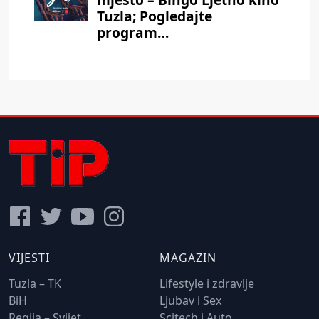
VIJESTI
MAGAZIN
Tuzla – TK
Lifestyle i zdravlje
BiH
Ljubav i Sex
Regija – Svijet
Scitech i Auto