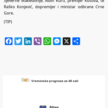
Sjeverne Makedonije, Albin Kurti, premijer Kosova, te
Raško Konjević, dopremijer i ministar odbrane Crne
Gore.
(TIP)
Facebook
Twitter
LinkedIn
Viber
WhatsApp
Messenger
X
Share