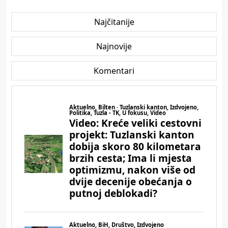
Najčitanije
Najnovije
Komentari