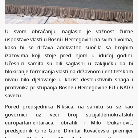
U svom obraćanju, naglasio je važnost žurne
uspostave vlasti u Bosni i Hercegovini na svim nivoima,
kako bi se država adekvatno suočila sa brojnim
izazovima koji stoje pred njom u idućoj godini.
Učesnici samita su bili saglasni u zaključku da bi
blokiranje formiranja vlasti na državnom i entitetskom
nivou bilo djelovanje u korist destruktivnih snaga i
protivnika pristupanja Bosne i Hercegovine EU i NATO
savezu.
Pored predsjednika Nikšića, na samitu su se kao
govornici uz veći broj socijaldemokratskih
europarlamentaraca, obratili i Milo Đukanović,
predsjednik Crne Gore, Dimitar Kovačevski, premijer