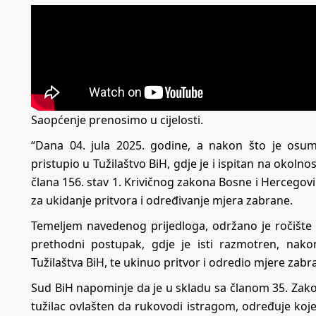
Saopćenje prenosimo u cijelosti.
“Dana 04. jula 2025. godine, a nakon što je osum
pristupio u Tužilaštvo BiH, gdje je i ispitan na okoln
člana 156. stav 1. Krivičnog zakona Bosne i Hercegovin
za ukidanje pritvora i određivanje mjera zabrane.
Temeljem navedenog prijedloga, održano je ročišt
prethodni postupak, gdje je isti razmotren, nak
Tužilaštva BiH, te ukinuo pritvor i odredio mjere z
Sud BiH napominje da je u skladu sa članom 35. Zako
tužilac ovlašten da rukovodi istragom, određuje koj