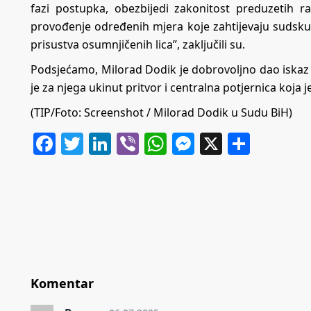
fazi postupka, obezbijedi zakonitost preduzetih ra
provođenje određenih mjera koje zahtijevaju sudsku
prisustva osumnjičenih lica”, zaključili su.
Podsjećamo, Milorad Dodik je dobrovoljno dao iskaz u
je za njega ukinut pritvor i centralna potjernica koja
(TIP/Foto:
Screenshot / Milorad Dodik u Sudu BiH)
Facebook
Twitter
LinkedIn
Viber
WhatsApp
Messenger
X
Share
Komentar