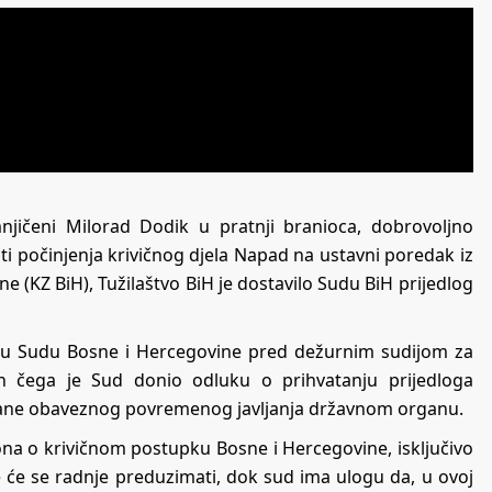
njičeni Milorad Dodik u pratnji branioca, dobrovoljno
osti počinjenja krivičnog djela Napad na ustavni poredak iz
e (KZ BiH), Tužilaštvo BiH je dostavilo Sudu BiH prijedlog
e u Sudu Bosne i Hercegovine pred dežurnim sudijom za
on čega je Sud donio odluku o prihvatanju prijedloga
abrane obaveznog povremenog javljanja državnom organu.
na o krivičnom postupku Bosne i Hercegovine, isključivo
e će se radnje preduzimati, dok sud ima ulogu da, u ovoj