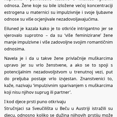
odnosa. Žene koje su bile izložene većoj koncentraciji
estrogena u maternici su impulzivnije i svoje ljubavne
odnose su više ocjenjivale nezadovoljavajućima.
Eiluned je kazala kako je to otkriće intrigantno jer se
vjerovalo suprotno – da su ‘više feminizirane’ žene
manje impulzivne i više zadovoljne svojim romantičnim
odnosima.
Navela je i da u takve žene privlačnije muškarcima
upravo jer su vrlo ženstvene, a ako se to spoji s
potencijalnim nezadovoljstvom u trenutnoj vezi, put
do preljuba postaje vrlo izvjestan. Znanstvenici to,
kaže, nazivaju ‘impulzivnim sparivanjem s muškarcima
koji nisu njihov suprug ili partner’.
I kod djece prsti puno otkrivaju
Stručnjaci sa Sveučilišta u Beču u Austriji istražili su
djecu, odnosno koliko se dužina njihovih prstiju može