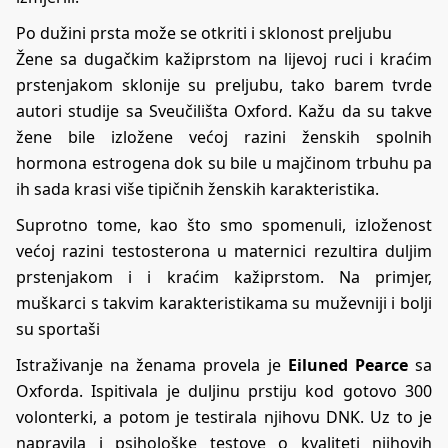
Po dužini prsta može se otkriti i sklonost preljubu
Žene sa dugačkim kažiprstom na lijevoj ruci i kraćim
prstenjakom
sklonije su preljubu
, tako barem tvrde
autori studije sa Sveučilišta Oxford. Kažu da su takve
žene bile izložene većoj razini ženskih spolnih
hormona estrogena dok su bile u majčinom trbuhu pa
ih sada krasi više tipičnih ženskih karakteristika.
Suprotno tome, kao što smo spomenuli, izloženost
većoj razini testosterona u maternici rezultira duljim
prstenjakom i i kraćim kažiprstom. Na primjer,
muškarci s takvim karakteristikama su muževniji i bolji
su sportaši
Istraživanje na ženama provela je
Eiluned Pearce
sa
Oxforda. Ispitivala je duljinu prstiju kod gotovo 300
volonterki, a potom je testirala njihovu DNK. Uz to je
napravila i psihološke testove o kvaliteti njihovih