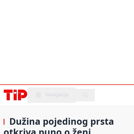
Mobile menu
Navigacija
Dužina pojedinog prsta
otkriva puno o ženi,