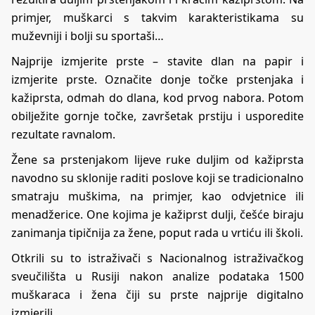
primjer, muškarci s takvim karakteristikama su
muževniji i bolji su sportaši…
Najprije izmjerite prste – stavite dlan na papir i
izmjerite
prste
. Označite donje točke prstenjaka i
kažiprsta, odmah do dlana, kod prvog nabora. Potom
obilježite gornje točke, završetak prstiju i usporedite
rezultate ravnalom.
Žene sa prstenjakom lijeve ruke duljim od kažiprsta
navodno su sklonije raditi poslove koji se tradicionalno
smatraju muškima, na primjer, kao odvjetnice ili
menadžerice. One kojima je kažiprst dulji, češće biraju
zanimanja tipičnija za žene, poput rada u vrtiću ili školi.
Otkrili su to istraživači s Nacionalnog istraživačkog
sveučilišta u Rusiji nakon analize podataka 1500
muškaraca i žena čiji su prste najprije digitalno
izmjerili.