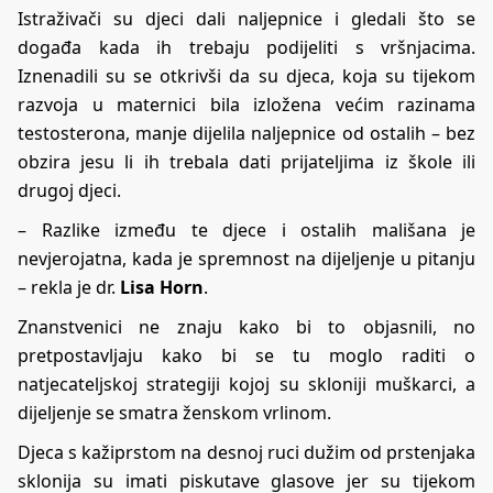
Istraživači su djeci dali naljepnice i gledali što se
događa kada ih trebaju podijeliti s vršnjacima.
Iznenadili su se otkrivši da su djeca, koja su tijekom
razvoja u maternici bila izložena većim razinama
testosterona, manje dijelila naljepnice od ostalih – bez
obzira jesu li ih trebala dati prijateljima iz škole ili
drugoj djeci.
– Razlike između te djece i ostalih mališana je
nevjerojatna, kada je spremnost na dijeljenje u pitanju
– rekla je dr.
Lisa Horn
.
Znanstvenici ne znaju kako bi to objasnili, no
pretpostavljaju kako bi se tu moglo raditi o
natjecateljskoj strategiji kojoj su skloniji muškarci, a
dijeljenje se smatra ženskom vrlinom.
Djeca s kažiprstom na desnoj ruci dužim od prstenjaka
sklonija su imati piskutave glasove jer su tijekom