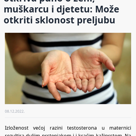
muškarcu i djetetu: Može
otkriti sklonost preljubu
08.12.2022.
Izloženost većoj razini testosterona u maternici
rezultira duljim prstenjakom i i kraćim kažiprstom. Na