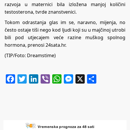
razvoja u maternici bila izložena manjoj količini
testosterona, tvrde znanstvenici.
Tokom odrastanja glas im se, naravno, mijenja, no
često ostaje tiši nego kod ljudi koji su u majčinoj utrobi
bili pod utjecajem veće razine muškog spolnog
hormona, prenosi
24sata.hr
.
(TIP/
Foto: Dreamstime)
Facebook
Twitter
LinkedIn
Viber
WhatsApp
Messenger
X
Share