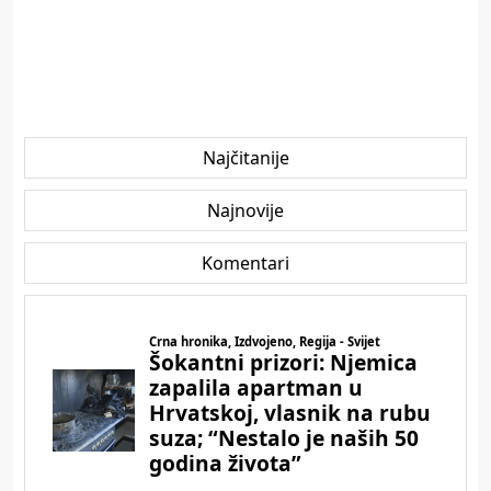
Najčitanije
Najnovije
Komentari