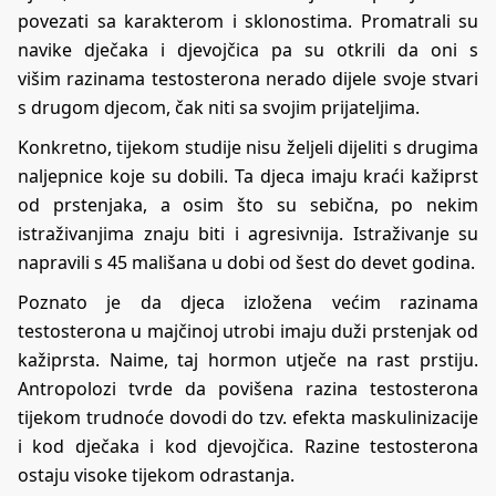
povezati sa karakterom i sklonostima. Promatrali su
navike dječaka i djevojčica pa su otkrili da oni s
višim
razinama testosterona
nerado dijele svoje stvari
s drugom djecom, čak niti sa svojim prijateljima.
Konkretno, tijekom studije nisu željeli dijeliti s drugima
naljepnice koje su dobili. Ta djeca imaju kraći kažiprst
od prstenjaka, a osim što su sebična, po nekim
istraživanjima znaju biti i agresivnija. Istraživanje su
napravili s 45 mališana u dobi od šest do devet godina.
Poznato je da djeca izložena većim razinama
testosterona u majčinoj utrobi imaju duži prstenjak od
kažiprsta. Naime, taj hormon utječe na rast prstiju.
Antropolozi tvrde da povišena razina testosterona
tijekom trudnoće dovodi do tzv. efekta maskulinizacije
i kod dječaka i kod djevojčica. Razine testosterona
ostaju visoke tijekom odrastanja.