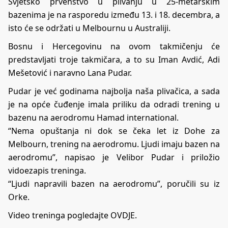
Svjetsko prvenstvo u plivanju u 25-metarskim
bazenima je na rasporedu između 13. i 18. decembra, a
isto će se održati u Melbournu u Australiji.
Bosnu i Hercegovinu na ovom takmičenju će
predstavljati troje takmičara, a to su Iman Avdić, Adi
Mešetović i naravno Lana Pudar.
Pudar je već godinama najbolja naša plivačica, a sada
je na opće čuđenje imala priliku da odradi trening u
bazenu na aerodromu Hamad international.
“Nema opuštanja ni dok se čeka let iz Dohe za
Melbourn, trening na aerodromu. Ljudi imaju bazen na
aerodromu”, napisao je Velibor Pudar i priložio
vidoezapis treninga.
“Ljudi napravili bazen na aerodromu”, poručili su iz
Orke.
Video treninga pogledajte
OVDJE
.