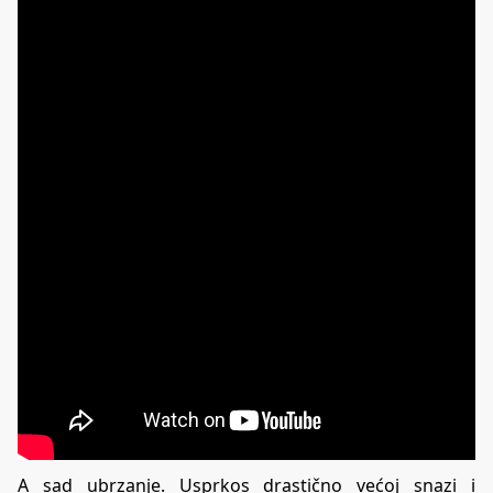
A sad ubrzanje. Usprkos drastično većoj snazi i