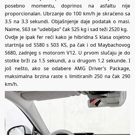
posebno momentu, doprinos na asfaltu nije
proporcionalan. Ubrzanje do 100 km/h je skraćeno sa
3.5 na 3.3 sekundi. Objašnjenje daje podatak o masi.
Naime, S63 se “udebljao” čak 525 kg i sad teži 2520 kg.
Ovdje je ipak fer reći kako je hibridna S klasa osjetno
startnija od S580 s 503 KS, pa čak i od Maybachovog
S680, zadnjeg s motorom V12. U prvom slučaju je do
stotke brži za 1.5 sekundi, a u drugom 1.2 sekunde. I
još nešto, ako se odabere AMG Driver’s Package,
maksimalna brzina raste s limitiranih 250 na čak 290
km/h.