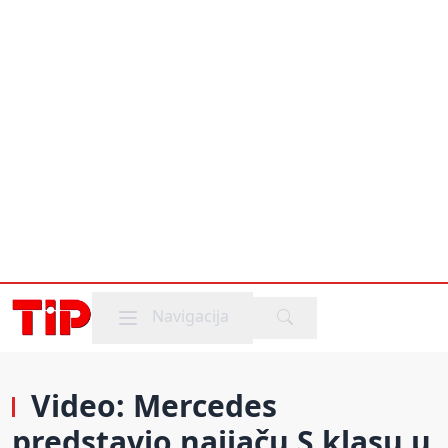
Mobile menu
Navigacija
Video: Mercedes
predstavio najjaču S klasu u