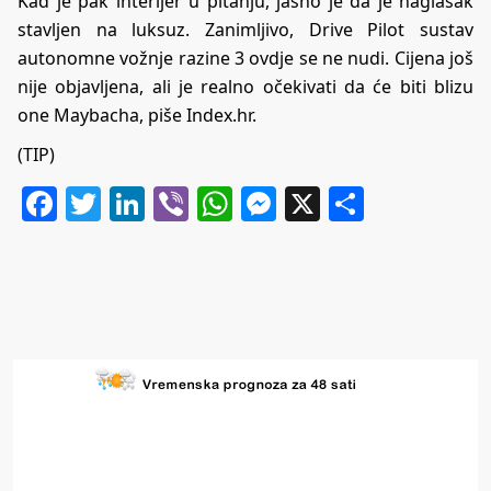
Kad je pak interijer u pitanju, jasno je da je naglasak
stavljen na luksuz. Zanimljivo, Drive Pilot sustav
autonomne vožnje razine 3 ovdje se ne nudi. Cijena još
nije objavljena, ali je realno očekivati da će biti blizu
one Maybacha, piše
Index.hr
.
(TIP)
Facebook
Twitter
LinkedIn
Viber
WhatsApp
Messenger
X
Share