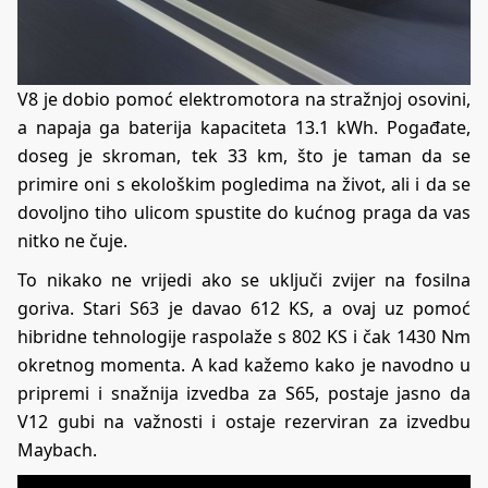
V8 je dobio pomoć elektromotora na stražnjoj osovini,
a napaja ga baterija kapaciteta 13.1 kWh. Pogađate,
doseg je skroman, tek 33 km, što je taman da se
primire oni s ekološkim pogledima na život, ali i da se
dovoljno tiho ulicom spustite do kućnog praga da vas
nitko ne čuje.
To nikako ne vrijedi ako se uključi zvijer na fosilna
goriva. Stari S63 je davao 612 KS, a ovaj uz pomoć
hibridne tehnologije raspolaže s 802 KS i čak 1430 Nm
okretnog momenta. A kad kažemo kako je navodno u
pripremi i snažnija izvedba za S65, postaje jasno da
V12 gubi na važnosti i ostaje rezerviran za izvedbu
Maybach.