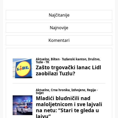
Najčitanije
Najnovije
Komentari