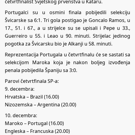
četvrtfinalist Svjetskog prvenstva u Kataru.
Portugalci su u osmini finala pobijedili selekciju
Švicarske sa 6:1. Tri gola postigao je Goncalo Ramos, u
17., 51. i 67., a u strijelce su se upisali i Pepe u 33.,
Guerreiro u 55. i Leao u 90. minuti. Strijelac jedinog
pogotka za Švicarsku bio je Alkanji u 58. minuti.
Reprezentacija Portugala u četvrtfinalu će se sastati sa
selekcijom Maroka koja je nakon boljeg izvođenja
penala pobijedila Španiju sa 3:0.
Parovi četvrtfinala SP-a:
9. decembra:
Hrvatska – Brazil (16.00)
Nizozemska – Argentina (20.00)
10. decembra:
Maroko – Portugal (16.00)
Engleska – Francuska (20.00)