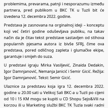
problemima, prevarama, patnji i nesporazumu između
partnera, pred publikom u BKC TK u Tuzli bit će
izvedena 12. decembra 2022. godine.
Predstava
je zasnovana na orginalnoj ideji – konceptu
koji već četiri godine oduševljava publiku, na takav
način da je čitav tekst predstave sastavljen od stihova
popularnih pjesama autora iz bivše SFRJ, čime ova
predstava, pored odličnog zapleta i glumačke ekipe,
garantuje i smijeh do suza.
U predstavi igraju Mirka Vasiljević, Zinaida Dedakin,
Igor Damnjanović, Nemanja Janicić i Semir Gicić. Režija:
Igor Damnjanović. Tekst: Semir Gicić.
Ulaznice za predstavu koja igra 12. decembra 2022.
godine u 20.00 sati u Velikoj Sali BKC-a u Tuzli po cijeni
od 10 i 15 KM mogu se kupiti u CD Shopu Sejo&Vili na
korzou ili u Marketing službi BKC TK Tuzla svaki radni