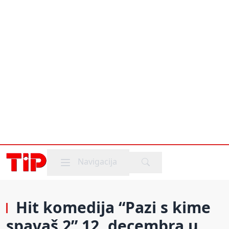
Mobile menu
Navigacija
Hit komedija “Pazi s kime
spavaš 2” 12. decembra u