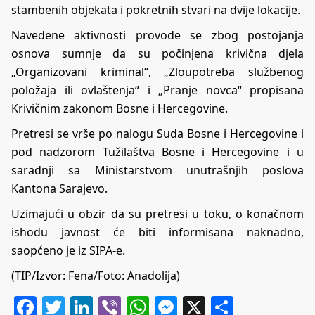
stambenih objekata i pokretnih stvari na dvije lokacije.
Navedene aktivnosti provode se zbog postojanja
osnova sumnje da su počinjena krivična djela
„Organizovani kriminal“, „Zloupotreba službenog
položaja ili ovlaštenja“ i „Pranje novca“ propisana
Krivičnim zakonom Bosne i Hercegovine.
Pretresi se vrše po nalogu Suda Bosne i Hercegovine i
pod nadzorom Tužilaštva Bosne i Hercegovine i u
saradnji sa Ministarstvom unutrašnjih poslova
Kantona Sarajevo.
Uzimajući u obzir da su pretresi u toku, o konačnom
ishodu javnost će biti informisana naknadno,
saopćeno je iz SIPA-e.
(TIP/Izvor: Fena/Foto: Anadolija)
Facebook
Twitter
LinkedIn
Viber
WhatsApp
Messenger
X
Share