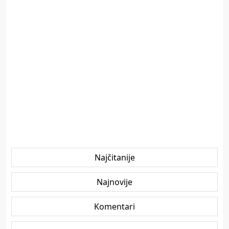
Najčitanije
Najnovije
Komentari