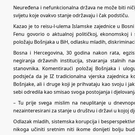
Neuređena i nefunkcionalna država ne može biti niči
svijetu koje ovakvo stanje održavaju i čak podstiču.
Kazao je to reisu-l-ulema Islamske zajednice u Bosni 
Fenu govorio o aktualnoj političkoj, ekonomskoj i s
položaju Bošnjaka u BiH, odlasku mladih, diskriminacij
Bosna i Hercegovina, 30 godina nakon rata, egzist
negiranja državnih institucija, stvaranja stalnih n
stanovnika. Komentiraući položaj Bošnjaka i ulog
podsjeća da je IZ tradicionalna vjerska zajednica 
Bošnjake, ali i druge koji je prihvataju kao svoju i ja
sebi odredila kao smisao svoga postojanja i djelovanj
– Tu prije svega mislim na neuplitanje u dnevnopo
nezainteresirani za stanje u društvu i državi u kojoj dj
Odlazak mladih, sistemska korupcija i besperspektivn
nikoga učiniti sretnim niti ikome donijeti bolju b