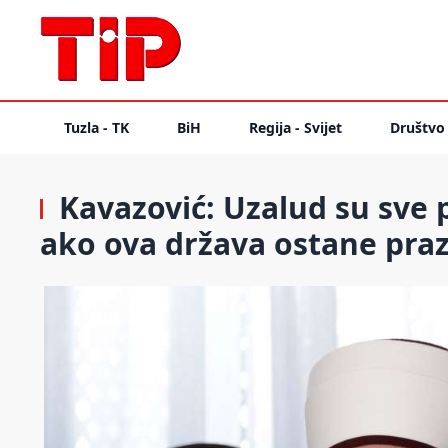
Tuzla - TK
BiH
Regija - Svijet
Društvo
Kavazović: Uzalud su sve p
ako ova država ostane pra