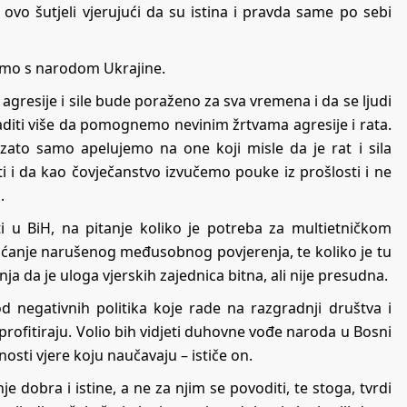
vo šutjeli vjerujući da su istina i pravda same po sebi
ćamo s narodom Ukrajine.
 agresije i sile bude poraženo za sva vremena i da se ljudi
aditi više da pomognemo nevinim žrtvama agresije i rata.
ato samo apelujemo na one koji misle da je rat i sila
 i da kao čovječanstvo izvučemo pouke iz prošlosti i ne
.
 u BiH, na pitanje koliko je potreba za multietničkom
ćanje narušenog međusobnog povjerenja, te koliko je tu
ja da je uloga vjerskih zajednica bitna, ali nije presudna.
negativnih politika koje rade na razgradnji društva i
profitiraju. Volio bih vidjeti duhovne vođe naroda u Bosni
ednosti vjere koju naučavaju – ističe on.
e dobra i istine, a ne za njim se povoditi, te stoga, tvrdi