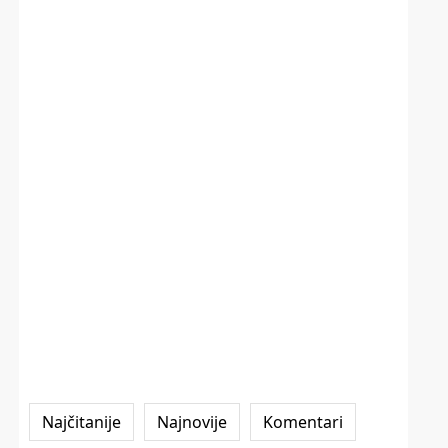
Najčitanije
Najnovije
Komentari