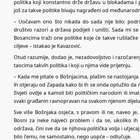
politika koji konstantno drže državu u blokadama i p
još za takve politike bivaju nagrađeni od međunarodn
– Uočavam ono što nikada do sada nije bilo: podrš
društvo razori a država podijeli i uništi. Sada mi
Bosancima traži one politike koje će takve rušilačke
ciljeve – istakao je Kavazović.
Otud razumije, dodao je, nezadovoljstvo i razočaren
taocima takvih politika i koji u njima vide prijetnju.
– Kada me pitate o Bošnjacima, plašim se nastojanja 
ih otjeraju od Zapada kako bi ih se onda optužilo da
živjeti ovdje a kamoli biti političkim narodom ili ima
svaki građanin ravnopravan na svakom njenom dijelu 
Sve više Bošnjaka osjeća, s pravom ili ne, naveo je, 
Bosni za neke najveći problem i da se, ukoliko i
održava, čini sve da se njihova politička volja i utjec
bilo čemu, ne samostalno, nego uopće – odlučuje.