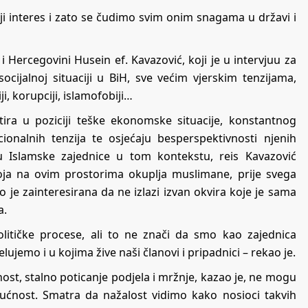
ji interes i zato se čudimo svim onim snagama u državi i
i Hercegovini Husein ef. Kavazović, koji je u intervjuu za
ocijalnoj situaciji u BiH, sve većim vjerskim tenzijama,
i, korupciji, islamofobiji…
ira u poziciji teške ekonomske situacije, konstantnog
acionalnih tenzija te osjećaju besperspektivnosti njenih
u Islamske zajednice u tom kontekstu, reis Kavazović
koja na ovim prostorima okuplja muslimane, prije svega
ko je zainteresirana da ne izlazi izvan okvira koje je sama
a.
litičke procese, ali to ne znači da smo kao zajednica
elujemo i u kojima žive naši članovi i pripadnici – rekao je.
ost, stalno poticanje podjela i mržnje, kazao je, ne mogu
udućnost. Smatra da nažalost vidimo kako nosioci takvih