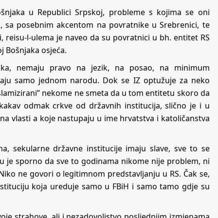
ošnjaka u Republici Srpskoj, probleme s kojima se oni
S-u, sa posebnim akcentom na povratnike u Srebrenici, te
reisu-l-ulema je naveo da su povratnici u bh. entitet RS
oj Bošnjaka osjeća.
aka, nemaju pravo na jezik, na posao, na minimum
ipadaju samo jednom narodu. Dok se IZ optužuje za neko
“islamizirani” nekome ne smeta da u tom entitetu skoro da
kakav odmak crkve od državnih institucija, slično je i u
a vlasti a koje nastupaju u ime hrvatstva i katoličanstva
ma, sekularne državne institucije imaju slave, sve to se
iću je sporno da sve to godinama nikome nije problem, ni
iko ne govori o legitimnom predstavljanju u RS. Čak se,
stituciju koja ureduje samo u FBiH i samo tamo gdje su
 svoje strahove, ali i nezadovoljstvo posljednjim izmjenama