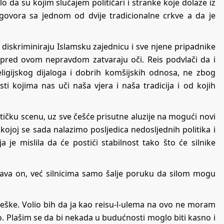
o da su kojim slučajem političari i stranke koje dolaze iz
ugovora sa jednom od dvije tradicionalne crkve a da je
diskriminiraju Islamsku zajednicu i sve njene pripadnike
ji pred ovom nepravdom zatvaraju oči. Reis podvlači da i
igijskog dijaloga i dobrih komšijskih odnosa, ne zbog
sti kojima nas uči naša vjera i naša tradicija i od kojih
ičku scenu, uz sve češće prisutne aluzije na mogući novi
 kojoj se sada nalazimo posljedica nedosljednih politika i
a je mislila da će postići stabilnost tako što će silnike
ašava on, već silnicima samo šalje poruku da silom mogu
e greške. Volio bih da ja kao reisu-l-ulema na ovo ne moram
o. Plašim se da bi nekada u budućnosti moglo biti kasno i