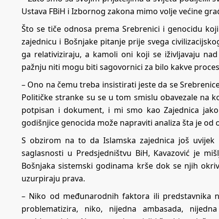
Ustava FBiH i Izbornog zakona mimo volje većine građ
Što se tiče odnosa prema Srebrenici i genocidu koji
zajednicu i Bošnjake pitanje prije svega civilizacijsk
ga relativiziraju, a kamoli oni koji se iživljavaju na
pažnju niti mogu biti sagovornici za bilo kakve proces
– Ono na čemu treba insistirati jeste da se Srebreni
Političke stranke su se u tom smislu obavezale na 
potpisan i dokument, i mi smo kao Zajednica jako 
godišnjice genocida može napraviti analiza šta je od 
S obzirom na to da Islamska zajednica još uvijek
saglasnosti u Predsjedništvu BiH, Kavazović je mi
Bošnjaka sistemski godinama krše dok se njih okri
uzurpiraju prava.
– Niko od međunarodnih faktora ili predstavnika n
problematizira, niko, nijedna ambasada, nijedn