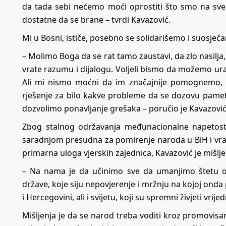
da tada sebi nećemo moći oprostiti što smo na sve o
dostatne da se brane – tvrdi Kavazović.
Mi u Bosni, ističe, posebno se solidarišemo i suosje
– Molimo Boga da se rat tamo zaustavi, da zlo nasilja,
vrate razumu i dijalogu. Voljeli bismo da možemo ur
Ali mi nismo moćni da im značajnije pomognemo, z
rješenje za bilo kakve probleme da se dozovu pameti
dozvolimo ponavljanje grešaka – poručio je Kavazović
Zbog stalnog održavanja međunacionalne napetosti
saradnjom presudna za pomirenje naroda u BiH i vra
primarna uloga vjerskih zajednica, Kavazović je mišljen
– Na nama je da učinimo sve da umanjimo štetu od 
države, koje siju nepovjerenje i mržnju na kojoj onda 
i Hercegovini, ali i svijetu, koji su spremni živjeti vrij
Mišljenja je da se narod treba voditi kroz promovisanj