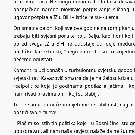
problematizira. Ne mogu ni zamisliti šta bi se dešaval
bošnjačkog naroda blokirale potpisivanje sličnog 
ugovor potpisala IZ u BiH – ističe reisu-l-ulema.
On smatra da oni koji sve ove godine na tom pitanju 
trebaju biti svjesni poruke koju šalju, kao i oni ko
pored svega IZ u BiH ne odustaje od ideje međurel
političke korektnosti, “nego zato što su to vrijedno
nećemo odustati”.
Komentirajući današnju turbulentnu svjetsku geopolit
svjetski rat, Kavazović smatra da je na žalost kriza u
realpolitike koja je godinama podilazila jačima i koj
namirivati pravima onih koji su slabiji.
To ne samo da neće donijeti mir i stabilnost, nagl
postići svoje ciljeve.
– Plašim se istih tih politika koje i u Bosni čine ist
upozoravati, ali nam naša savjest nalaže da ne šutim