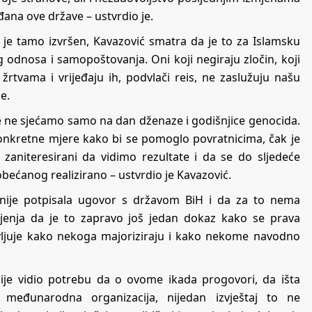
ana ove države – ustvrdio je.
 je tamo izvršen, Kavazović smatra da je to za Islamsku
og odnosa i samopoštovanja. Oni koji negiraju zločin, koji
d žrtvama i vrijeđaju ih, podvlači reis, ne zaslužuju našu
e.
ce ne sjećamo samo na dan dženaze i godišnjice genocida.
konkretne mjere kako bi se pomoglo povratnicima, čak je
zaniteresirani da vidimo rezultate i da se do sljedeće
obećanog realizirano – ustvrdio je Kavazović.
 nije potpisala ugovor s državom BiH i da za to nema
šljenja da je to zapravo još jedan dokaz kako se prava
vljuje kako nekoga majoriziraju i kako nekome navodno
ije vidio potrebu da o ovome ikada progovori, da išta
a međunarodna organizacija, nijedan izvještaj to ne