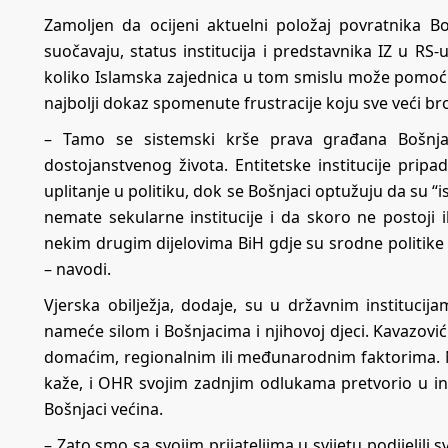
Zamoljen da ocijeni aktuelni položaj povratnika B
suočavaju, status institucija i predstavnika IZ u R
koliko Islamska zajednica u tom smislu može pomoći, 
najbolji dokaz spomenute frustracije koju sve veći br
– Tamo se sistemski krše prava građana Bošnj
dostojanstvenog života. Entitetske institucije pr
uplitanje u politiku, dok se Bošnjaci optužuju da su 
nemate sekularne institucije i da skoro ne postoji i
nekim drugim dijelovima BiH gdje su srodne politike n
– navodi.
Vjerska obilježja, dodaje, su u državnim institucija
nameće silom i Bošnjacima i njihovoj djeci. Kavazov
domaćim, regionalnim ili međunarodnim faktorima. N
kaže, i OHR svojim zadnjim odlukama pretvorio u in
Bošnjaci većina.
– Zato smo sa svojim prijateljima u svijetu podijelili