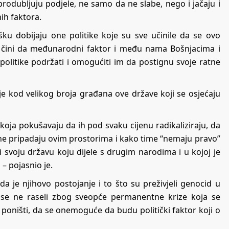
rodubljuju podjele, ne samo da ne slabe, nego i jačaju i
ih faktora.
ku dobijaju one politike koje su sve učinile da se ovo
 se čini da međunarodni faktor i među nama Bošnjacima i
 politike podržati i omogućiti im da postignu svoje ratne
je kod velikog broja građana ove države koji se osjećaju
koja pokušavaju da ih pod svaku cijenu radikaliziraju, da
 ne pripadaju ovim prostorima i kako time “nemaju pravo”
ti svoju državu koju dijele s drugim narodima i u kojoj je
– pojasnio je.
da je njihovo postojanje i to što su preživjeli genocid u
h se ne raseli zbog sveopće permanentne krize koja se
aj poništi, da se onemoguće da budu politički faktor koji o