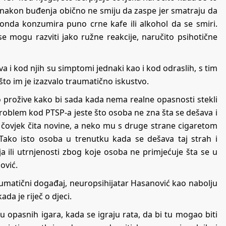
nakon buđenja obično ne smiju da zaspe jer smatraju da
 onda konzumira puno crne kafe ili alkohol da se smiri.
e mogu razviti jako ružne reakcije, naručito psihotične
va i kod njih su simptomi jednaki kao i kod odraslih, s tim
 što im je izazvalo traumatično iskustvo.
 prožive kako bi sada kada nema realne opasnosti stekli
problem kod PTSP-a jeste što osoba ne zna šta se dešava i
d čovjek čita novine, a neko mu s druge strane cigaretom
Tako isto osoba u trenutku kada se dešava taj strah i
a ili utrnjenosti zbog koje osoba ne primjećuje šta se u
ović.
matični događaj, neuropsihijatar Hasanović kao nabolju
ada je riječ o djeci.
u opasnih igara, kada se igraju rata, da bi tu mogao biti