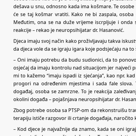
dešava u snu, odnosno kada ima košmare. Te osobe 
će se taj košmar vratiti. Kako ne bi zaspala, osoba
Međutim, ona se na duže vrijeme iscrpljuje i onda s
reakcije – rekao je neuropsihijatar dr. Hasanović.
Djeca imaju svoj način kako proživljavaju takva iskust
da djeca vole da se igraju igara koje podsjećaju na to
– Oni imaju potrebu da budu sudionici, da to ponovo
osjećaj da imaju kontrolu nad situacijom jer najveći 
mi to kažemo “imaju ispadi iz sjećanja”, kao npr. ka
progori na određenim mjestima i sada fale slova. 
događaj, osoba se zamrzne. To je reakcija zaleđivanj
okolini događa – pojašnjava neuropsihijatar dr. Hasan
Zbog potrebe osoba sa PTSP-om da rekonstruišu trau
terapiju ističe razgovor ili crtanje događaja, naročito k
– Kod djece je najvažnije da znamo, kada se oni igraj