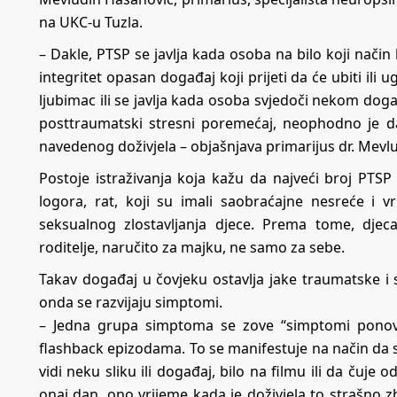
na UKC-u Tuzla.
– Dakle, PTSP se javlja kada osoba na bilo koji način
integritet opasan događaj koji prijeti da će ubiti ili u
ljubimac ili se javlja kada osoba svjedoči nekom doga
posttraumatski stresni poremećaj, neophodno je da
navedenog doživjela – objašnjava primarijus dr. Mevl
Postoje istraživanja koja kažu da najveći broj PTSP r
logora, rat, koji su imali saobraćajne nesreće i v
seksualnog zlostavljanja djece. Prema tome, dje
roditelje, naručito za majku, ne samo za sebe.
Takav događaj u čovjeku ostavlja jake traumatske i
onda se razvijaju simptomi.
– Jedna grupa simptoma se zove “simptomi ponovno
flashback epizodama. To se manifestuje na način da 
vidi neku sliku ili događaj, bilo na filmu ili da čuje
onaj dan, ono vrijeme kada je doživjela to strašno z