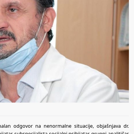
malan odgovor na nenormalne situacije, objašnjava dr.
tar, subspecijalista socijalni psihijatar, grupni analitičar