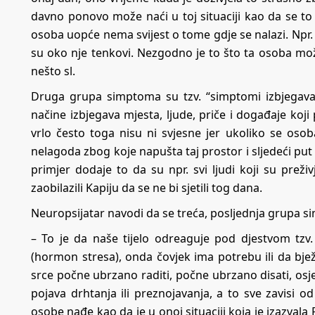
davno ponovo može naći u toj situaciji kao da se t
osoba uopće nema svijest o tome gdje se nalazi. Npr. n
su oko nje tenkovi. Nezgodno je to što ta osoba mož
nešto sl.
Druga grupa simptoma su tzv. “simptomi izbjegava
načine izbjegava mjesta, ljude, priče i događaje koj
vrlo često toga nisu ni svjesne jer ukoliko se oso
nelagoda zbog koje napušta taj prostor i sljedeći put
primjer dodaje to da su npr. svi ljudi koji su preži
zaobilazili Kapiju da se ne bi sjetili tog dana.
Neuropsijatar navodi da se treća, posljednja grupa 
– To je da naše tijelo odreaguje pod djestvom tzv.
(hormon stresa), onda čovjek ima potrebu ili da bjež
srce počne ubrzano raditi, počne ubrzano disati, osjet
pojava drhtanja ili preznojavanja, a to sve zavisi od
osobe nađe kao da je u onoj situaciji koja je izazvala