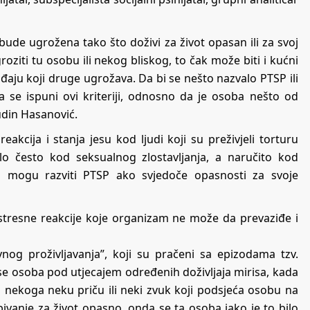
 bude ugrožena tako što doživi za život opasan ili za svoj
groziti tu osobu ili nekog bliskog, to čak može biti i kućni
đaju koji druge ugrožava. Da bi se nešto nazvalo PTSP ili
 se ispuni ovi kriteriji, odnosno da je osoba nešto od
udin Hasanović.
eakcija i stanja jesu kod ljudi koji su preživjeli torturu
rlo često kod seksualnog zlostavljanja, a naručito kod
ca mogu razviti PTSP ako svjedoče opasnosti za svoje
 stresne reakcije koje organizam ne može da prevaziđe i
g proživljavanja”, koji su pračeni sa epizodama tzv.
se osoba pod utjecajem određenih doživljaja mirisa, kada
 od nekoga neku priču ili neki zvuk koji podsjeća osobu na
bivanje za život opasno, onda se ta osoba iako je to bilo