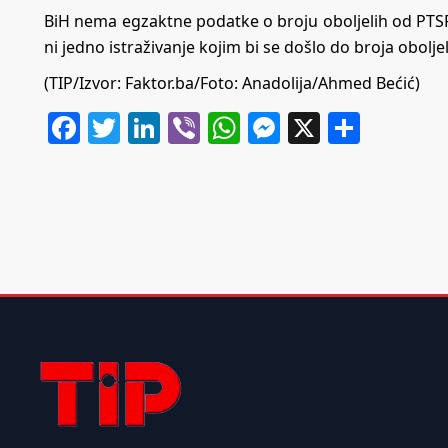
BiH nema egzaktne podatke o broju oboljelih od PTSP-a
ni jedno istraživanje kojim bi se došlo do broja oboljel
(TIP/Izvor:
Faktor.ba
/Foto: Anadolija/Ahmed Bećić)
Facebook
Twitter
LinkedIn
Viber
WhatsApp
Messenger
X
Share