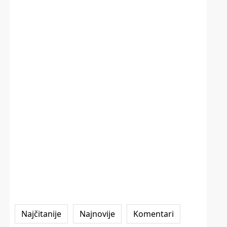
Najčitanije
Najnovije
Komentari