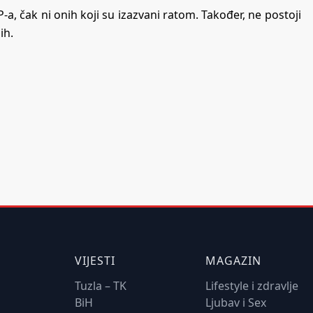
, čak ni onih koji su izazvani ratom. Također, ne postoji
ih.
VIJESTI
MAGAZIN
Tuzla – TK
Lifestyle i zdravlje
BiH
Ljubav i Sex