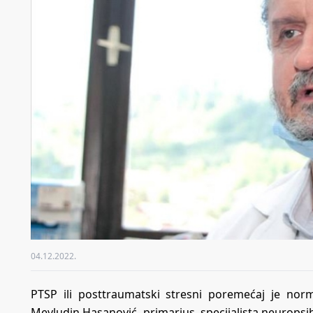
04.12.2022.
PTSP ili posttraumatski stresni poremećaj je nor
Mevludin Hasanović, primarius, specijalista neuropsihija