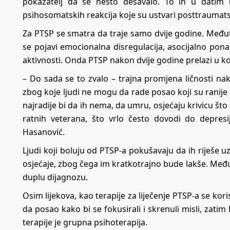
pokazatelj da se nešto dešavalo. To ih u datim 
psihosomatskih reakcija koje su ustvari posttraumatsk
Za PTSP se smatra da traje samo dvije godine. Među
se pojavi emocionalna disregulacija, asocijalno po
aktivnosti. Onda PTSP nakon dvije godine prelazi u k
– Do sada se to zvalo – trajna promjena ličnosti na
zbog koje ljudi ne mogu da rade posao koji su ranije
najradije bi da ih nema, da umru, osjećaju krivicu što s
ratnih veterana, što vrlo često dovodi do depresij
Hasanović.
Ljudi koji boluju od PTSP-a pokušavaju da ih riješe u
osjećaje, zbog čega im kratkotrajno bude lakše. Međut
duplu dijagnozu.
Osim lijekova, kao terapije za liječenje PTSP-a se ko
da posao kako bi se fokusirali i skrenuli misli, zatim 
terapije je grupna psihoterapija.