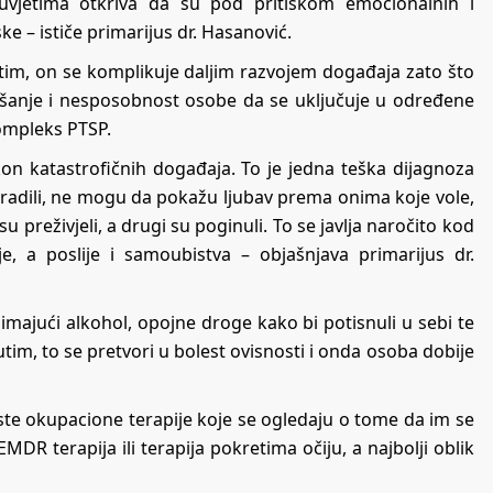
uvjetima otkriva da su pod pritiskom emocionalnih i
e – ističe primarijus dr. Hasanović.
tim, on se komplikuje daljim razvojem događaja zato što
našanje i nesposobnost osobe da se uključuje u određene
ompleks PTSP.
kon katastrofičnih događaja. To je jedna teška dijagnoza
 radili, ne mogu da pokažu ljubav prema onima koje vole,
u preživjeli, a drugi su poginuli. To se javlja naročito kod
e, a poslije i samoubistva – objašnjava primarijus dr.
zimajući alkohol, opojne droge kako bi potisnuli u sebi te
im, to se pretvori u bolest ovisnosti i onda osoba dobije
riste okupacione terapije koje se ogledaju o tome da im se
EMDR terapija ili terapija pokretima očiju, a najbolji oblik