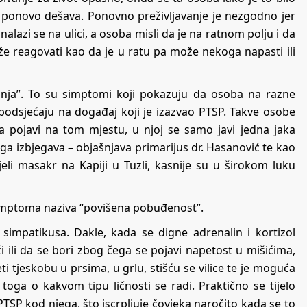
o ponovo dešava. Ponovno preživljavanje je nezgodno jer
alazi se na ulici, a osoba misli da je na ratnom polju i da
e reagovati kao da je u ratu pa može nekoga napasti ili
nja”. To su simptomi koji pokazuju da osoba na razne
i podsjećaju na događaj koji je izazvao PTSP. Takve osobe
ba pojavi na tom mjestu, u njoj se samo javi jedna jaka
 ga izbjegava – objašnjava primarijus dr. Hasanović te kao
vjeli masakr na Kapiji u Tuzli, kasnije su u širokom luku
simptoma naziva “povišena pobuđenost”.
 simpatikusa. Dakle, kada se digne adrenalin i kortizol
i ili da se bori zbog čega se pojavi napetost u mišićima,
i tjeskobu u prsima, u grlu, stišću se vilice te je moguća
 toga o kakvom tipu ličnosti se radi. Praktično se tijelo
 PTSP kod njega, što iscrpljuje čovjeka naročito kada se to