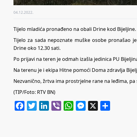
04.12.2022.
Tijelo mladića pronađeno na obali Drine kod Bijeljine.
Tijelo za sada nepoznate muške osobe pronašao je 
Drine oko 12.30 sati.
Po prijavi na teren je odmah izašla jedinica PU Bijeljina
Na terenu je i ekipa Hitne pomoći Doma zdravlja Bijelj
Nezvanično, žrtva ima prostrjelne rane na leđima, pa 
(TIP/Foto: RTV BN)
Facebook
Twitter
LinkedIn
Viber
WhatsApp
Messenger
X
Share