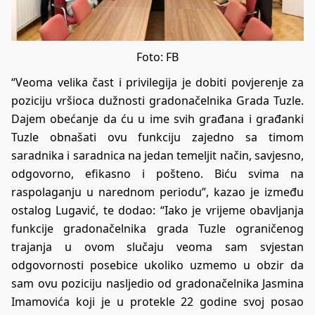
Foto: FB
“Veoma velika čast i privilegija je dobiti povjerenje za
poziciju vršioca dužnosti gradonačelnika Grada Tuzle.
Dajem obećanje da ću u ime svih građana i građanki
Tuzle obnašati ovu funkciju zajedno sa timom
saradnika i saradnica na jedan temeljit način, savjesno,
odgovorno, efikasno i pošteno. Biću svima na
raspolaganju u narednom periodu”, kazao je između
ostalog Lugavić, te dodao: “Iako je vrijeme obavljanja
funkcije gradonačelnika grada Tuzle ograničenog
trajanja u ovom slučaju veoma sam svjestan
odgovornosti posebice ukoliko uzmemo u obzir da
sam ovu poziciju nasljedio od gradonačelnika Jasmina
Imamovića koji je u protekle 22 godine svoj posao