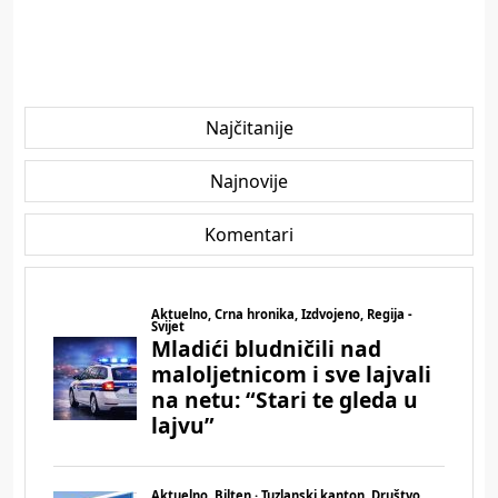
Najčitanije
Najnovije
Komentari