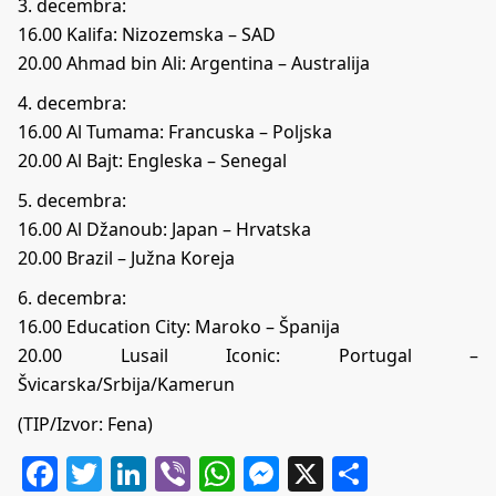
3. decembra:
16.00 Kalifa: Nizozemska – SAD
20.00 Ahmad bin Ali: Argentina – Australija
4. decembra:
16.00 Al Tumama: Francuska – Poljska
20.00 Al Bajt: Engleska – Senegal
5. decembra:
16.00 Al Džanoub: Japan – Hrvatska
20.00 Brazil – Južna Koreja
6. decembra:
16.00 Education City: Maroko – Španija
20.00 Lusail Iconic: Portugal –
Švicarska/Srbija/Kamerun
(TIP/Izvor: Fena)
Facebook
Twitter
LinkedIn
Viber
WhatsApp
Messenger
X
Share