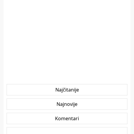
Najčitanije
Najnovije
Komentari