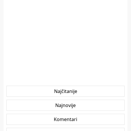
Najčitanije
Najnovije
Komentari