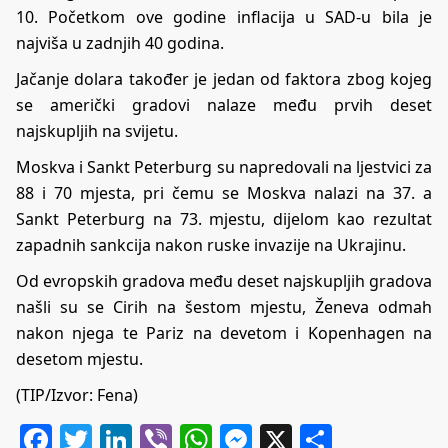
10. Početkom ove godine inflacija u SAD-u bila je
najviša u zadnjih 40 godina.
Jačanje dolara također je jedan od faktora zbog kojeg
se američki gradovi nalaze među prvih deset
najskupljih na svijetu.
Moskva i Sankt Peterburg su napredovali na ljestvici za
88 i 70 mjesta, pri čemu se Moskva nalazi na 37. a
Sankt Peterburg na 73. mjestu, dijelom kao rezultat
zapadnih sankcija nakon ruske invazije na Ukrajinu.
Od evropskih gradova među deset najskupljih gradova
našli su se Cirih na šestom mjestu, Ženeva odmah
nakon njega te Pariz na devetom i Kopenhagen na
desetom mjestu.
(TIP/Izvor: Fena)
Facebook
Twitter
LinkedIn
Viber
WhatsApp
Messenger
X
Share