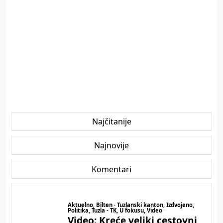
Najčitanije
Najnovije
Komentari