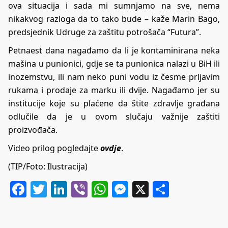
ova situacija i sada mi sumnjamo na sve, nema
nikakvog razloga da to tako bude – kaže Marin Bago,
predsjednik Udruge za zaštitu potrošača “Futura”.
Petnaest dana nagađamo da li je kontaminirana neka
mašina u punionici, gdje se ta punionica nalazi u BiH ili
inozemstvu, ili nam neko puni vodu iz česme prljavim
rukama i prodaje za marku ili dvije. Nagađamo jer su
institucije koje su plaćene da štite zdravlje građana
odlučile da je u ovom slučaju važnije zaštiti
proizvođača.
Video prilog pogledajte
ovdje
.
(TIP/Foto: Ilustracija)
Facebook
Twitter
LinkedIn
Viber
WhatsApp
Messenger
X
Share