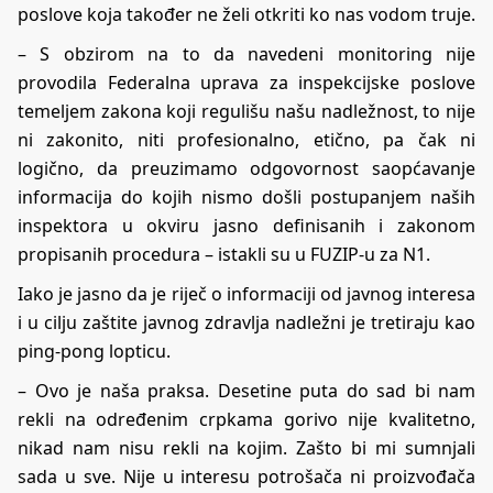
poslove koja također ne želi otkriti ko nas vodom truje.
– S obzirom na to da navedeni monitoring nije
provodila Federalna uprava za inspekcijske poslove
temeljem zakona koji regulišu našu nadležnost, to nije
ni zakonito, niti profesionalno, etično, pa čak ni
logično, da preuzimamo odgovornost saopćavanje
informacija do kojih nismo došli postupanjem naših
inspektora u okviru jasno definisanih i zakonom
propisanih procedura – istakli su u FUZIP-u za N1.
Iako je jasno da je riječ o informaciji od javnog interesa
i u cilju zaštite javnog zdravlja nadležni je tretiraju kao
ping-pong lopticu.
– Ovo je naša praksa. Desetine puta do sad bi nam
rekli na određenim crpkama gorivo nije kvalitetno,
nikad nam nisu rekli na kojim. Zašto bi mi sumnjali
sada u sve. Nije u interesu potrošača ni proizvođača