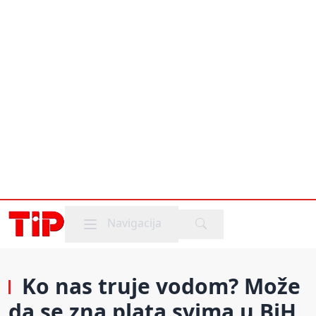
Mobile menu
Navigacija
Ko nas truje vodom? Može
da se zna plata svima u BiH,