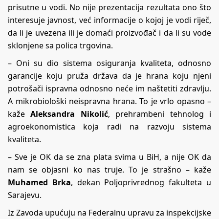
prisutne u vodi. No nije prezentacija rezultata ono što
interesuje javnost, već informacije o kojoj je vodi riječ,
da li je uvezena ili je domaći proizvođač i da li su vode
sklonjene sa polica trgovina.
– Oni su dio sistema osiguranja kvaliteta, odnosno
garancije koju pruža država da je hrana koju njeni
potrošači ispravna odnosno neće im naštetiti zdravlju.
A mikrobiološki neispravna hrana. To je vrlo opasno –
kaže
Aleksandra Nikolić
, prehrambeni tehnolog i
agroekonomistica koja radi na razvoju sistema
kvaliteta.
– Sve je OK da se zna plata svima u BiH, a nije OK da
nam se objasni ko nas truje. To je strašno – kaže
Muhamed Brka
, dekan Poljoprivrednog fakulteta u
Sarajevu.
Iz Zavoda upućuju na Federalnu upravu za inspekcijske