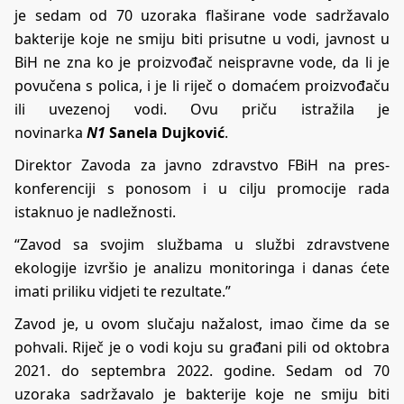
je
sedam od 70 uzoraka flaširane vode sadržavalo
bakterije
koje ne smiju biti prisutne u vodi, javnost u
BiH ne zna ko je proizvođač neispravne vode, da li je
povučena s polica, i je li riječ o domaćem proizvođaču
ili uvezenoj vodi. Ovu priču istražila je
novinarka
N1
Sanela Dujković
.
Direktor Zavoda za javno zdravstvo FBiH na pres-
konferenciji s ponosom i u cilju promocije rada
istaknuo je nadležnosti.
“Zavod sa svojim službama u službi zdravstvene
ekologije izvršio je analizu monitoringa i danas ćete
imati priliku vidjeti te rezultate.”
Zavod je, u ovom slučaju nažalost, imao čime da se
pohvali. Riječ je o vodi koju su građani pili od oktobra
2021. do septembra 2022. godine. Sedam od 70
uzoraka sadržavalo je bakterije koje ne smiju biti