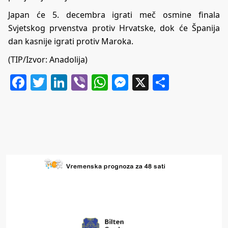
Japan će 5. decembra igrati meč osmine finala
Svjetskog prvenstva protiv Hrvatske, dok će Španija
dan kasnije igrati protiv Maroka.
(TIP/Izvor: Anadolija)
Facebook
Twitter
LinkedIn
Viber
WhatsApp
Messenger
X
Share