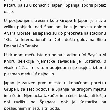
Kataru pa su u konačnici Japan i Španija izborili prolaz
dalje.
U posljednjem, trećem kolu Grupe E Japan je slavio
veliku pobjedu nad Španijom koja je povela golom
Alvara Morate, ali Japanci su do preokreta na stadionu
“Khalifa International” u Dohi došla golovima Ritsu
Doana i Ao Tanaka.
U drugom meču iste grupe na stadionu “Al Bayt” u Al
Khoru selekcija Njemačke savladala je Kostariku s
visokih 4:2, ali ni s tom pobjedom nije uspjela izboriti
plasman među 16 najboljih.
Japan je zauzeo prvo mjesto u konačnom poretku
Grupe E sa šest bodova, a Španija na drugom mjestu
ima četiri. Njemačka također ima četiri boda, ali lošiju
gol razliku od Španaca, dok je Kostarika na
posljednjem mjestu s tri boda.