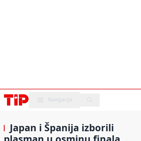
Mobile menu
Navigacija
Japan i Španija izborili
plasman u osminu finala