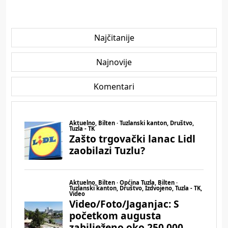
Najčitanije
Najnovije
Komentari